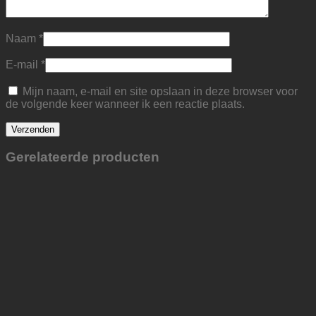
Naam
*
E-mail
*
Mijn naam, e-mail en site opslaan in deze browser voor
de volgende keer wanneer ik een reactie plaats.
Gerelateerde producten