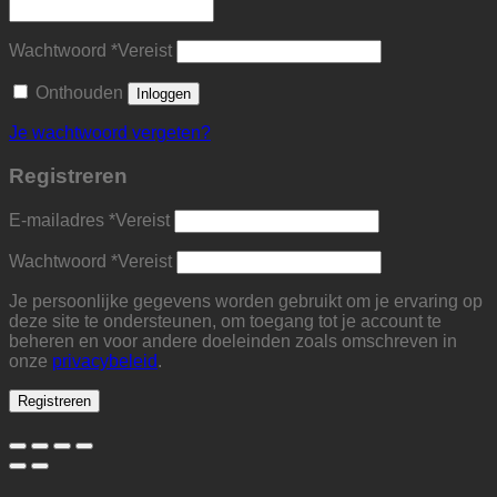
Wachtwoord
*
Vereist
Onthouden
Inloggen
Je wachtwoord vergeten?
Registreren
E-mailadres
*
Vereist
Wachtwoord
*
Vereist
Je persoonlijke gegevens worden gebruikt om je ervaring op
deze site te ondersteunen, om toegang tot je account te
beheren en voor andere doeleinden zoals omschreven in
onze
privacybeleid
.
Registreren