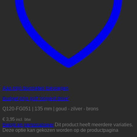
Aan mijn favorieten toevoegen
Budget prijs golf ‘longest drive’
Q120-FG051 | 135 mm | goud - zilver - brons
€
3,95
incl. btw
Bekijk en personaliseer
Dit product heeft meerdere variaties.
Deze optie kan gekozen worden op de productpagina