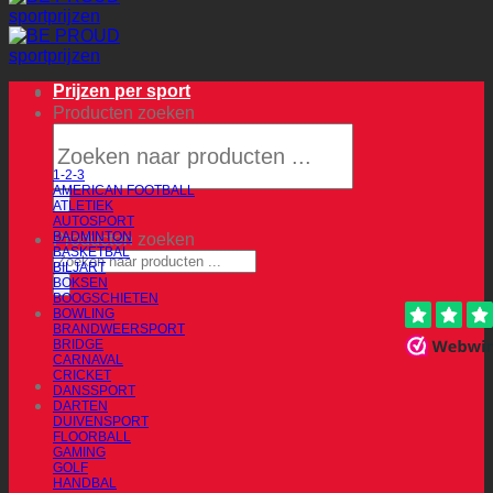
Prijzen per sport
Producten zoeken
1-2-3
AMERICAN FOOTBALL
ATLETIEK
AUTOSPORT
BADMINTON
Producten zoeken
BASKETBAL
BILJART
BOKSEN
BOOGSCHIETEN
BOWLING
BRANDWEERSPORT
BRIDGE
CARNAVAL
CRICKET
DANSSPORT
DARTEN
DUIVENSPORT
FLOORBALL
GAMING
GOLF
HANDBAL