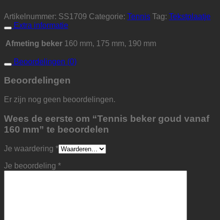
Artikelnummer:
SS1709
Categorie:
Tennis
Tag:
Tekstplaatje
Extra informatie
Afmeting beker
160 mm, 175 mm, 190 mm
Beoordelingen (0)
Beoordelingen
Er zijn nog geen beoordelingen.
Wees de eerste om “Tennis beker goud vanaf
160 mm” te beoordelen
Je waardering
*
Je beoordeling
*