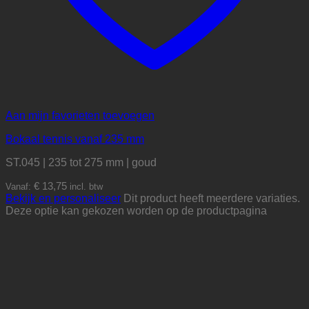
Aan mijn favorieten toevoegen
Bokaal tennis vanaf 235 mm
ST.045 | 235 tot 275 mm | goud
€
13,75
Vanaf:
incl. btw
Bekijk en personaliseer
Dit product heeft meerdere variaties.
Deze optie kan gekozen worden op de productpagina