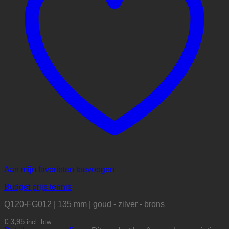
Aan mijn favorieten toevoegen
Budget prijs tennis
Q120-FG012 | 135 mm | goud - zilver - brons
€
3,95
incl. btw