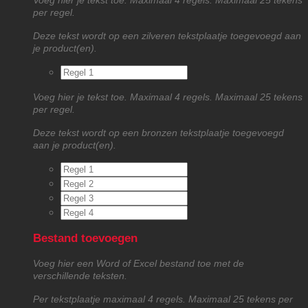
Voeg hier je tekst toe. Maximaal 4 regels. Maximaal 25 tekens
per regel.
Deze tekst wordt op een zilveren tekstplaatje toegevoegd aan
je product(en).
Voeg hier je tekst toe. Maximaal 4 regels. Maximaal 25 tekens
per regel.
Deze tekst wordt op een bronzen tekstplaatje toegevoegd
aan je product(en).
Bestand toevoegen
Voeg hier een Word of Excel bestand toe met de
verschillende teksten.
Per tekstplaatje maximaal 4 regels. Maximaal 25 tekens per