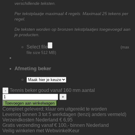
verschillende teksten.
Per tekstplaatje maximaal 4 regels. Maximaal 25 tekens per
regel.
De teksten worden op bronzen tekstplaatjes toegevoegd aan
je producten.
Select file
(max
file size 512 MB)
Afmeting beker
Tennis beker goud vanaf 160 mm aantal
Toevoegen aan winkelwagen
Compleet geleverd; klaar om uitgereikt te worden
Levering binnen 3 tot 5 werkdagen (tenzij anders vermeld)
Verzendkosten Nederland € 6,95
Gratis verzending vanaf € 100,- binnen Nederland
Veilig winkelen met WebwinkelKeur