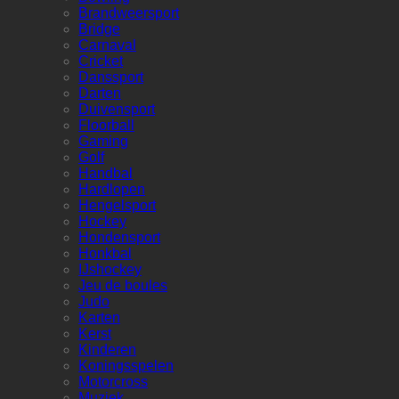
Brandweersport
Bridge
Carnaval
Cricket
Danssport
Darten
Duivensport
Floorball
Gaming
Golf
Handbal
Hardlopen
Hengelsport
Hockey
Hondensport
Honkbal
IJshockey
Jeu de boules
Judo
Karten
Kerst
Kinderen
Koningsspelen
Motorcross
Muziek