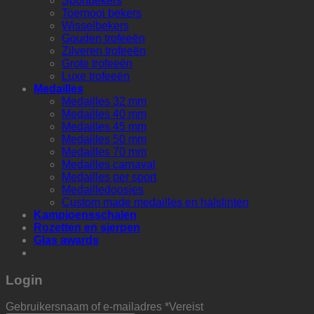
Sportbekers
Toernooi bekers
Wisselbekers
Gouden trofeeën
Zilveren trofeeën
Grote trofeeën
Luxe trofeeën
Medailles
Medailles 32 mm
Medailles 40 mm
Medailles 45 mm
Medailles 50 mm
Medailles 70 mm
Medailles carnaval
Medailles per sport
Medailledoosjes
Custom made medailles en halslinten
Kampioensschalen
Rozetten en sjerpen
Glas awards
Login
Gebruikersnaam of e-mailadres
*
Vereist