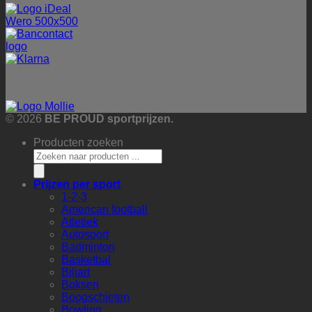
Betalingen worden veilig verwerkt via onze betaalprovider:
© 2026
BE PROUD sportprijzen.
Producten zoeken
Prijzen per sport
1-2-3
American football
Atletiek
Autosport
Badminton
Basketbal
Biljart
Boksen
Boogschieten
Bowling