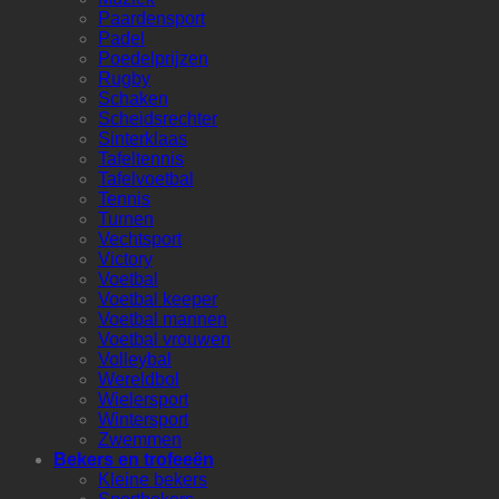
Paardensport
Padel
Poedelprijzen
Rugby
Schaken
Scheidsrechter
Sinterklaas
Tafeltennis
Tafelvoetbal
Tennis
Turnen
Vechtsport
Victory
Voetbal
Voetbal keeper
Voetbal mannen
Voetbal vrouwen
Volleybal
Wereldbol
Wielersport
Wintersport
Zwemmen
Bekers en trofeeën
Kleine bekers