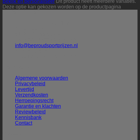
Bekijk en personaliseer
Dit product heeft meerdere variaties.
Deze optie kan gekozen worden op de productpagina
Contactinformatie
BE PROUD sportprijzen
Molenbeek 32
5172 CG Kaatsheuvel
+31 (0)6-27388009 (Henk Smit)
info@beproudsportprijzen.nl
KVK: 54075351
BTW-ID: NL001786925B57
Klantenservice
Algemene voorwaarden
Privacybeleid
Levertijd
Verzendkosten
Herroepingsrecht
Garantie en klachten
Reviewbeleid
Kennisbank
Contact
Ons aanbod