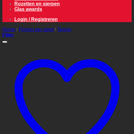
Rozetten en sjerpen
Glas awards
Login / Registreren
Home
/
Prijzen per sport
/
Tennis
Filter