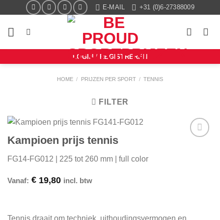
Ga
E-MAIL
+31 (0)6-27388009
naar
inhoud
LOGIN / REGISTREREN
HOME
/
PRIJZEN PER SPORT
/
TENNIS
FILTER
Kampioen prijs tennis
Aan mijn
favorieten
FG14-FG012 | 225 tot 260 mm | full color
toevoegen
€
19,80
Vanaf:
incl. btw
Tennis draait om techniek, uithoudingsvermogen en