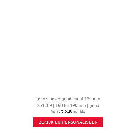
Tennis beker goud vanaf 160 mm
SS1709 | 160 tot 190 mm | goud
€
5,10
Vanaf:
incl. btw
Dit
BEKIJK EN PERSONALISEER
product
heeft
meerdere