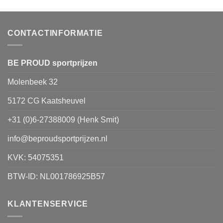
variaties.
Deze
optie
CONTACTINFORMATIE
kan
gekozen
worden
BE PROUD sportprijzen
op
Molenbeek 32
de
productpagina
5172 CG Kaatsheuvel
+31 (0)6-27388009 (Henk Smit)
info@beproudsportprijzen.nl
KVK: 54075351
BTW-ID: NL001786925B57
KLANTENSERVICE