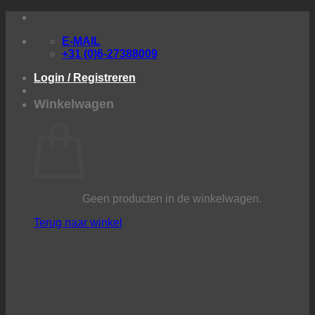
Ga
naar
E-MAIL
inhoud
+31 (0)6-27388009
Login / Registreren
Winkelwagen
Geen producten in de winkelwagen.
Terug naar winkel