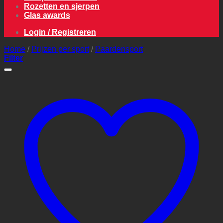
Rozetten en sjerpen
Glas awards
Login / Registreren
Home
/
Prijzen per sport
/
Paardensport
Filter