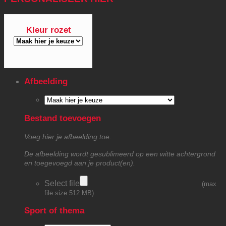
Kleur rozet
Afbeelding
Bestand toevoegen
Voeg hier je afbeelding toe.
De afbeelding wordt gesublimeerd op een witte achtergrond
en toegevoegd aan je product(en).
Select file
(max
file size 512 MB)
Sport of thema