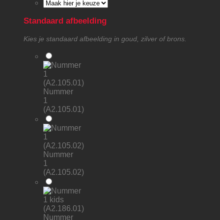
Standaard afbeelding
Kies je standaard afbeelding in goud, zilver of brons.
Nummer
1
(A2.105.01)
Nummer
1
(A2.105.02)
Nummer