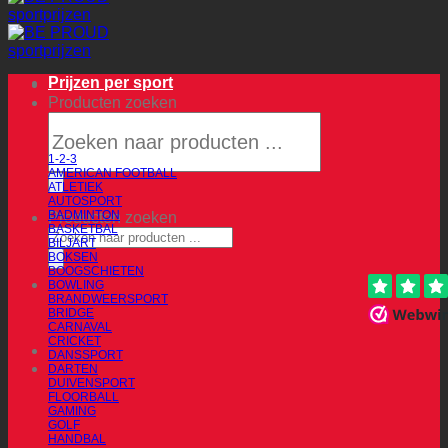
Prijzen per sport
Producten zoeken
1-2-3
AMERICAN FOOTBALL
ATLETIEK
AUTOSPORT
BADMINTON
Producten zoeken
BASKETBAL
BILJART
BOKSEN
BOOGSCHIETEN
BOWLING
BRANDWEERSPORT
BRIDGE
CARNAVAL
CRICKET
DANSSPORT
DARTEN
DUIVENSPORT
FLOORBALL
GAMING
GOLF
HANDBAL