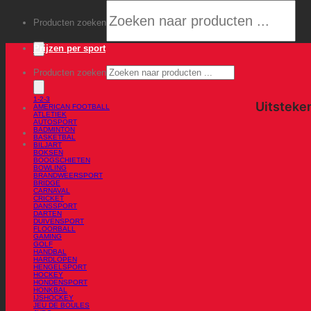
Producten zoeken
Prijzen per sport
Producten zoeken
1-2-3
AMERICAN FOOTBALL
ATLETIEK
AUTOSPORT
BADMINTON
BASKETBAL
BILJART
BOKSEN
BOOGSCHIETEN
BOWLING
BRANDWEERSPORT
BRIDGE
CARNAVAL
CRICKET
DANSSPORT
DARTEN
DUIVENSPORT
FLOORBALL
GAMING
GOLF
HANDBAL
HARDLOPEN
HENGELSPORT
HOCKEY
HONDENSPORT
HONKBAL
IJSHOCKEY
JEU DE BOULES