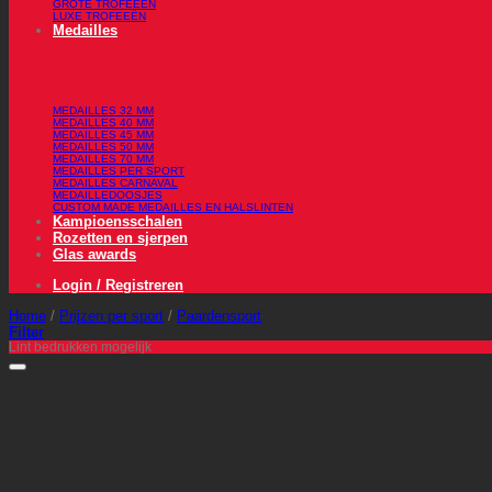
GROTE TROFEEËN
LUXE TROFEEËN
Medailles
MEDAILLES 32 MM
MEDAILLES 40 MM
MEDAILLES 45 MM
MEDAILLES 50 MM
MEDAILLES 70 MM
MEDAILLES PER SPORT
MEDAILLES CARNAVAL
MEDAILLEDOOSJES
CUSTOM MADE MEDAILLES EN HALSLINTEN
Kampioensschalen
Rozetten en sjerpen
Glas awards
Login / Registreren
Home
/
Prijzen per sport
/
Paardensport
Filter
Lint bedrukken mogelijk