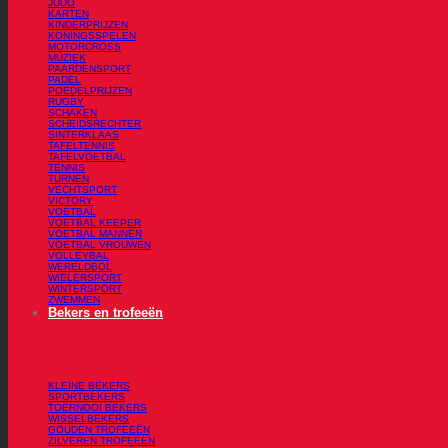
JUDO
KARTEN
KINDERPRIJZEN
KONINGSSPELEN
MOTORCROSS
MUZIEK
PAARDENSPORT
PADEL
POEDELPRIJZEN
RUGBY
SCHAKEN
SCHEIDSRECHTER
SINTERKLAAS
TAFELTENNIS
TAFELVOETBAL
TENNIS
TURNEN
VECHTSPORT
VICTORY
VOETBAL
VOETBAL KEEPER
VOETBAL MANNEN
VOETBAL VROUWEN
VOLLEYBAL
WERELDBOL
WIELERSPORT
WINTERSPORT
ZWEMMEN
Bekers en trofeeën
KLEINE BEKERS
SPORTBEKERS
TOERNOOI BEKERS
WISSELBEKERS
GOUDEN TROFEEËN
ZILVEREN TROFEEËN