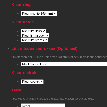
Kleur ring
Kleur linten
Lint midden bedrukken (Optioneel)
Op dit moment kunnen linten van rozetten alleen in de kleur goud 
Kleur opdruk
Tekst
Voeg hier je tekst toe. Maximaal 2 regels. Maximaal 25 tekens per regel.