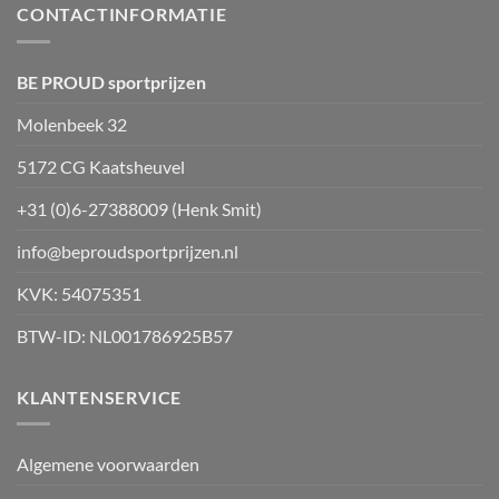
optie
CONTACTINFORMATIE
kan
gekozen
worden
BE PROUD sportprijzen
op
Molenbeek 32
de
productpagina
5172 CG Kaatsheuvel
+31 (0)6-27388009 (Henk Smit)
info@beproudsportprijzen.nl
KVK: 54075351
BTW-ID: NL001786925B57
KLANTENSERVICE
Algemene voorwaarden