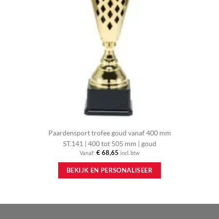
Paardensport trofee goud vanaf 400 mm
ST.141 | 400 tot 505 mm | goud
€
68,65
Vanaf:
incl. btw
Dit
BEKIJK EN PERSONALISEER
product
heeft
meerdere
variaties.
Deze