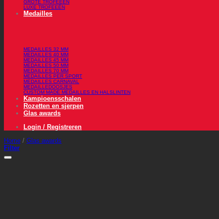
GROTE TROFEEËN
LUXE TROFEEËN
Medailles
MEDAILLES 32 MM
MEDAILLES 40 MM
MEDAILLES 45 MM
MEDAILLES 50 MM
MEDAILLES 70 MM
MEDAILLES PER SPORT
MEDAILLES CARNAVAL
MEDAILLEDOOSJES
CUSTOM MADE MEDAILLES EN HALSLINTEN
Kampioensschalen
Rozetten en sjerpen
Glas awards
Login / Registreren
Home
/
Glas awards
Filter