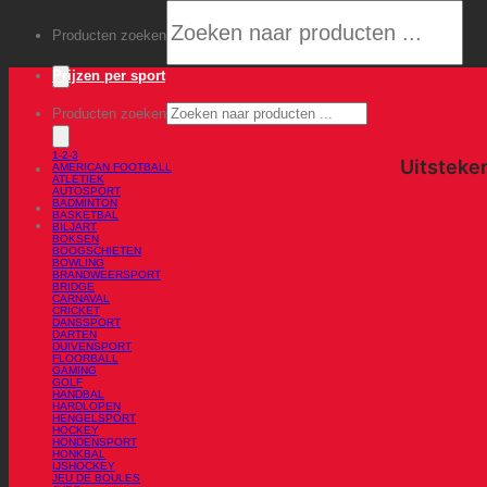
Producten zoeken
Prijzen per sport
Producten zoeken
1-2-3
AMERICAN FOOTBALL
ATLETIEK
AUTOSPORT
BADMINTON
BASKETBAL
BILJART
BOKSEN
BOOGSCHIETEN
BOWLING
BRANDWEERSPORT
BRIDGE
CARNAVAL
CRICKET
DANSSPORT
DARTEN
DUIVENSPORT
FLOORBALL
GAMING
GOLF
HANDBAL
HARDLOPEN
HENGELSPORT
HOCKEY
HONDENSPORT
HONKBAL
IJSHOCKEY
JEU DE BOULES