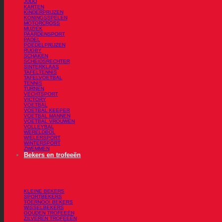
JUDO
KARTEN
KINDERPRIJZEN
KONINGSSPELEN
MOTORCROSS
MUZIEK
PAARDENSPORT
PADEL
POEDELPRIJZEN
RUGBY
SCHAKEN
SCHEIDSRECHTER
SINTERKLAAS
TAFELTENNIS
TAFELVOETBAL
TENNIS
TURNEN
VECHTSPORT
VICTORY
VOETBAL
VOETBAL KEEPER
VOETBAL MANNEN
VOETBAL VROUWEN
VOLLEYBAL
WERELDBOL
WIELERSPORT
WINTERSPORT
ZWEMMEN
Bekers en trofeeën
KLEINE BEKERS
SPORTBEKERS
TOERNOOI BEKERS
WISSELBEKERS
GOUDEN TROFEEËN
ZILVEREN TROFEEËN