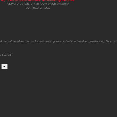
gravure op basis van jouw eigen ontwerp
een luxe giftbox
Voorafgaand aan de productie ontvang je een digitaal voorbeeld ter goedkeuring. Na schrifte
ze 512 MB)