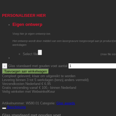
PERSONALISEER HIER
Eigen ontwerp
Voeg hier je eigen ontwerp toe.
Het ontwerp wordt door middel van een lasergravure toegevoegd aan je product(en). 
werkdagen
Select file
(max file si
Glas standaard met gouden voet aantal
Toevoegen aan winkelwagen
Compleet geleverd; klaar om uitgereikt te worden
Levering binnen 3 tot 5 werkdagen (tenzij anders vermeld)
Verzendkosten Nederland € 6,95
Gratis verzending vanaf € 100,- binnen Nederland
Veilig winkelen met WebwinkelKeur
Artikelnummer:
W580.01
Categorie:
Glas awards
Beschrijving
Glas standaard met gouden voet