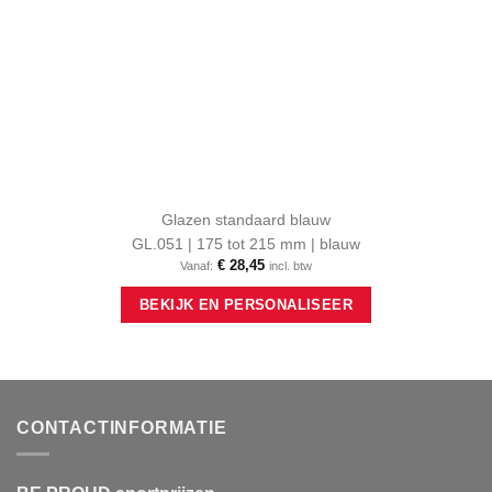
Glazen standaard blauw
GL.051 | 175 tot 215 mm | blauw
€
28,45
Vanaf:
incl. btw
Dit
BEKIJK EN PERSONALISEER
product
heeft
meerdere
variaties.
Deze
optie
CONTACTINFORMATIE
kan
gekozen
worden