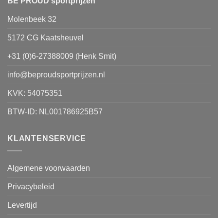
BE PROUD sportprijzen
op
Molenbeek 32
de
productpagina
5172 CG Kaatsheuvel
+31 (0)6-27388009 (Henk Smit)
info@beproudsportprijzen.nl
KVK: 54075351
BTW-ID: NL001786925B57
KLANTENSERVICE
Algemene voorwaarden
Privacybeleid
Levertijd