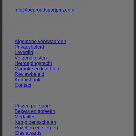
+31 (0)6-27388009 (Henk Smit)
info@beproudsportprijzen.nl
KVK: 54075351
BTW-ID: NL001786925B57
Klantenservice
Algemene voorwaarden
Privacybeleid
Levertijd
Verzendkosten
Herroepingsrecht
Garantie en klachten
Reviewbeleid
Kennisbank
Contact
Ons aanbod
Prijzen per sport
Bekers en trofeeën
Medailles
Kampioensschalen
Rozetten en sjerpen
Glas awards