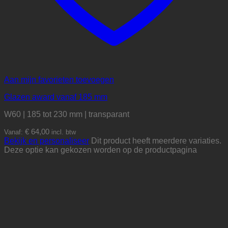
Aan mijn favorieten toevoegen
Glazen award vanaf 185 mm
W60 | 185 tot 230 mm | transparant
€
64,00
Vanaf:
incl. btw
Bekijk en personaliseer
Dit product heeft meerdere variaties.
Deze optie kan gekozen worden op de productpagina