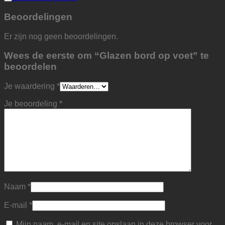
Beoordelingen
Er zijn nog geen beoordelingen.
Wees de eerste om “Glazen bord op voet” te
beoordelen
Je waardering
*
Je beoordeling
*
Naam
*
E-mail
*
Mijn naam, e-mail en site opslaan in deze browser voor