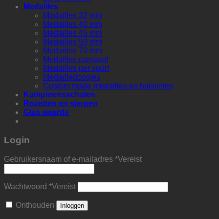
Medailles
Medailles 32 mm
Medailles 40 mm
Medailles 45 mm
Medailles 50 mm
Medailles 70 mm
Medailles carnaval
Medailles per sport
Medailledoosjes
Custom made medailles en halslinten
Kampioensschalen
Rozetten en sjerpen
Glas awards
Login
Gebruikersnaam of e-mailadres
*
Vereist
Wachtwoord
*
Vereist
Onthouden
Inloggen