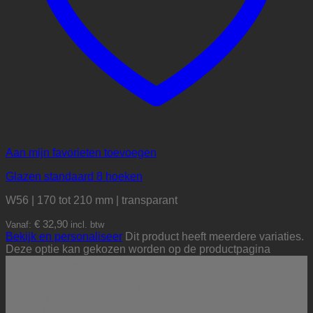
Aan mijn favorieten toevoegen
Glazen standaard 8 hoeken
W56 | 170 tot 210 mm | transparant
€
32,90
Vanaf:
incl. btw
Bekijk en personaliseer
Dit product heeft meerdere variaties.
Deze optie kan gekozen worden op de productpagina
Contactinformatie
BE PROUD sportprijzen
Molenbeek 32
5172 CG Kaatsheuvel