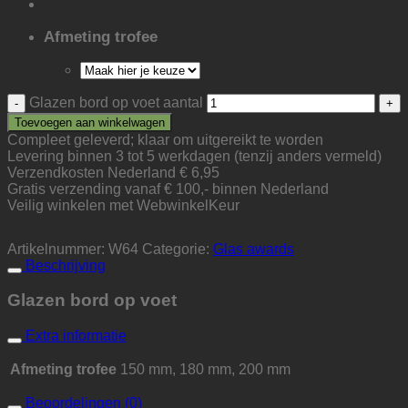
Afmeting trofee
Glazen bord op voet aantal
Toevoegen aan winkelwagen
Compleet geleverd; klaar om uitgereikt te worden
Levering binnen 3 tot 5 werkdagen (tenzij anders vermeld)
Verzendkosten Nederland € 6,95
Gratis verzending vanaf € 100,- binnen Nederland
Veilig winkelen met WebwinkelKeur
Artikelnummer:
W64
Categorie:
Glas awards
Beschrijving
Glazen bord op voet
Extra informatie
Afmeting trofee
150 mm, 180 mm, 200 mm
Beoordelingen (0)