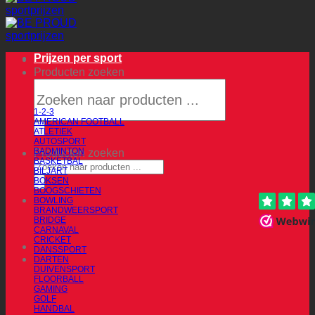
Prijzen per sport
Producten zoeken
1-2-3
AMERICAN FOOTBALL
ATLETIEK
AUTOSPORT
BADMINTON
Producten zoeken
BASKETBAL
BILJART
BOKSEN
BOOGSCHIETEN
BOWLING
BRANDWEERSPORT
BRIDGE
CARNAVAL
CRICKET
DANSSPORT
DARTEN
DUIVENSPORT
FLOORBALL
GAMING
GOLF
HANDBAL