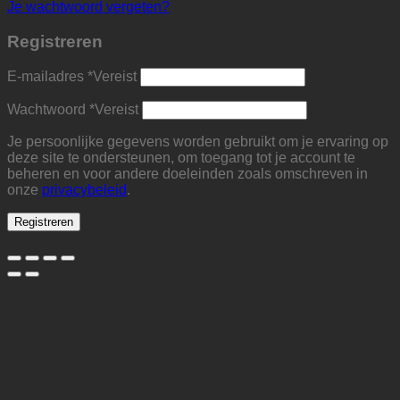
Je wachtwoord vergeten?
Registreren
E-mailadres
*
Vereist
Wachtwoord
*
Vereist
Je persoonlijke gegevens worden gebruikt om je ervaring op
deze site te ondersteunen, om toegang tot je account te
beheren en voor andere doeleinden zoals omschreven in
onze
privacybeleid
.
Registreren