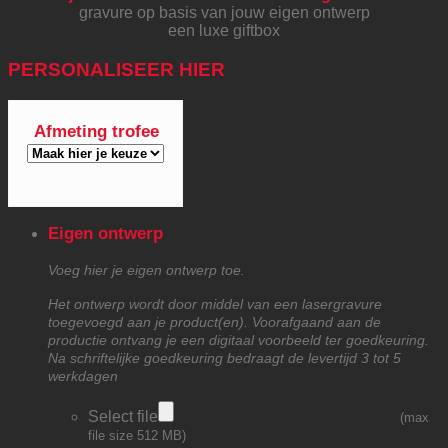
gravure op basis van jouw eigen ontwerp
een luxe giftbox
PERSONALISEER HIER
Afmeting trofee
Eigen ontwerp
Voeg hier je eigen ontwerp toe.
Het ontwerp wordt door middel van een lasergravure
toegevoegd aan je product(en). Voorafgaand aan de
productie ontvang je een digitaal voorbeeld ter goedkeuring.
Na schriftelijke goedkeuring bedraagt de levertijd 3 tot 5
werkdagen
Select file
(max
file size 512 MB)