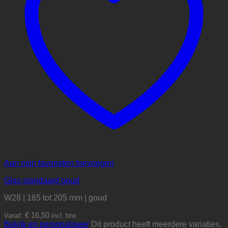
Aan mijn favorieten toevoegen
Glas standaard goud
W28 | 165 tot 205 mm | goud
€
16,50
Vanaf:
incl. btw
Bekijk en personaliseer
Dit product heeft meerdere variaties.