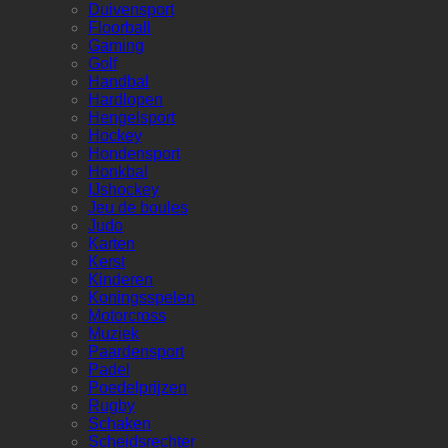
Duivensport
Floorball
Gaming
Golf
Handbal
Hardlopen
Hengelsport
Hockey
Hondensport
Honkbal
IJshockey
Jeu de boules
Judo
Karten
Kerst
Kinderen
Koningsspelen
Motorcross
Muziek
Paardensport
Padel
Poedelprijzen
Rugby
Schaken
Scheidsrechter