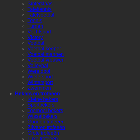
Sinterklaas
Tafeltennis
Tafelvoetbal
Tennis
Turnen
Vechtsport
Victory
Voetbal
Voetbal keeper
Voetbal mannen
Voetbal vrouwen
Volleybal
Wereldbol
Wielersport
Wintersport
Zwemmen
Bekers en trofeeën
Kleine bekers
Sportbekers
Toernooi bekers
Wisselbekers
Gouden trofeeën
Zilveren trofeeën
Grote trofeeën
Luxe trofeeën