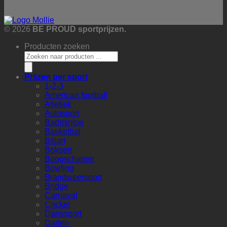
Betalingen worden veilig verwerkt via onze betaalprovider:
© 2026
BE PROUD sportprijzen.
Producten zoeken
Prijzen per sport
1-2-3
American football
Atletiek
Autosport
Badminton
Basketbal
Biljart
Boksen
Boogschieten
Bowling
Brandweersport
Bridge
Carnaval
Cricket
Danssport
Darten