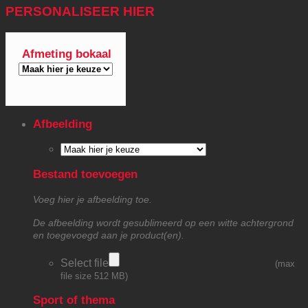
PERSONALISEER HIER
Afmeting bokaal
Afbeelding
Bestand toevoegen
Voeg hier je afbeelding toe.
De afbeelding wordt gesublimeerd op een witte achtergrond
en toegevoegd aan je product(en).
Select file
(max
file size 512 MB)
Sport of thema