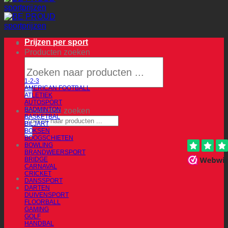
Prijzen per sport
Producten zoeken
1-2-3
AMERICAN FOOTBALL
ATLETIEK
AUTOSPORT
BADMINTON
Producten zoeken
BASKETBAL
BILJART
BOKSEN
BOOGSCHIETEN
BOWLING
BRANDWEERSPORT
BRIDGE
CARNAVAL
CRICKET
DANSSPORT
DARTEN
DUIVENSPORT
FLOORBALL
GAMING
GOLF
HANDBAL