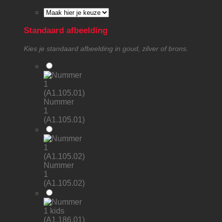
Standaard afbeelding
Kies je standaard afbeelding in goud, zilver of brons.
Nummer
1
(A1.105.01)
Nummer
1
(A1.105.02)