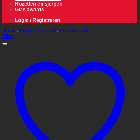
Rozetten en sjerpen
Glas awards
Login / Registreren
Home
/
Prijzen per sport
/
Paardensport
Filter