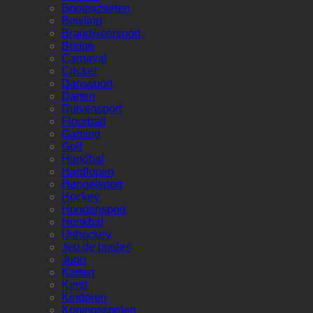
Boogschieten
Bowling
Brandweersport
Bridge
Carnaval
Cricket
Danssport
Darten
Duivensport
Floorball
Gaming
Golf
Handbal
Hardlopen
Hengelsport
Hockey
Hondensport
Honkbal
IJshockey
Jeu de boules
Judo
Karten
Kerst
Kinderen
Koningsspelen