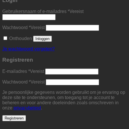
Login
Gebruikersnaam of e-mailadres
*
Vereist
Wachtwoord
*
Vereist
Onthouden
Inloggen
Je wachtwoord vergeten?
Registreren
E-mailadres
*
Vereist
Wachtwoord
*
Vereist
Je persoonlijke gegevens worden gebruikt om je ervaring op
deze site te ondersteunen, om toegang tot je account te
beheren en voor andere doeleinden zoals omschreven in
onze
privacybeleid
.
Registreren