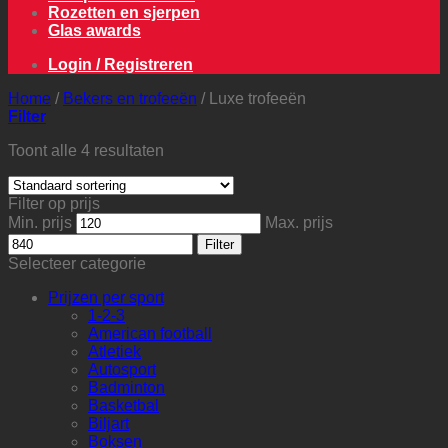
Rozetten en sjerpen
Glas awards
Login / Registreren
Home
/
Bekers en trofeeën
/
Luxe trofeeën
Filter
Toont alle 4 resultaten
Filter op prijs
Min. prijs
Max. prijs
Filter
Selecteer categorie
Prijzen per sport
1-2-3
American football
Atletiek
Autosport
Badminton
Basketbal
Biljart
Boksen