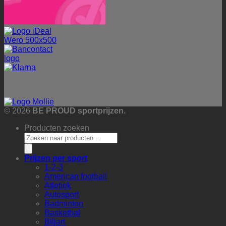
Betalingen worden veilig verwerkt via onze betaalprovider:
© 2026
BE PROUD sportprijzen.
Producten zoeken
Prijzen per sport
1-2-3
American football
Atletiek
Autosport
Badminton
Basketbal
Biljart