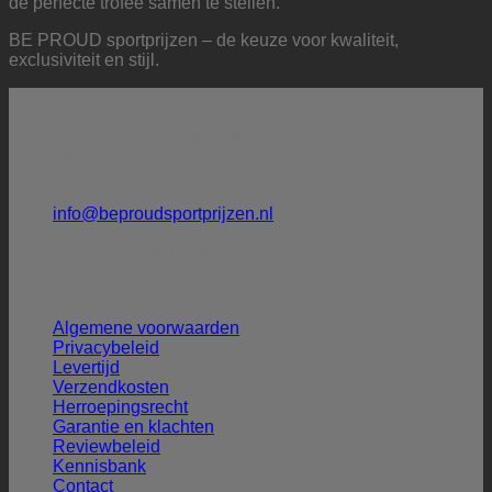
de perfecte trofee samen te stellen.
BE PROUD sportprijzen – de keuze voor kwaliteit,
exclusiviteit en stijl.
Contactinformatie
BE PROUD sportprijzen
Molenbeek 32
5172 CG Kaatsheuvel
+31 (0)6-27388009 (Henk Smit)
info@beproudsportprijzen.nl
KVK: 54075351
BTW-ID: NL001786925B57
Klantenservice
Algemene voorwaarden
Privacybeleid
Levertijd
Verzendkosten
Herroepingsrecht
Garantie en klachten
Reviewbeleid
Kennisbank
Contact