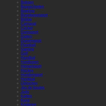
Boksen
Boogschieten
Bowling
Brandweersport
Bridge
Carnaval
Cricket
Danssport
Darten
Duivensport
Floorball
Gaming
Golf
Handbal
Hardlopen
Hengelsport
Hockey
Hondensport
Honkbal
IJshockey
Jeu de boules
Judo
Karten
Kerst
Kinderen