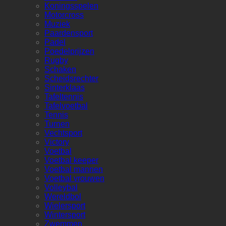
Koningsspelen
Motorcross
Muziek
Paardensport
Padel
Poedelprijzen
Rugby
Schaken
Scheidsrechter
Sinterklaas
Tafeltennis
Tafelvoetbal
Tennis
Turnen
Vechtsport
Victory
Voetbal
Voetbal keeper
Voetbal mannen
Voetbal vrouwen
Volleybal
Wereldbol
Wielersport
Wintersport
Zwemmen