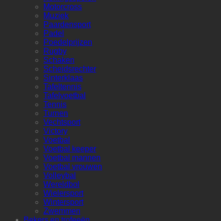
Motorcross
Muziek
Paardensport
Padel
Poedelprijzen
Rugby
Schaken
Scheidsrechter
Sinterklaas
Tafeltennis
Tafelvoetbal
Tennis
Turnen
Vechtsport
Victory
Voetbal
Voetbal keeper
Voetbal mannen
Voetbal vrouwen
Volleybal
Wereldbol
Wielersport
Wintersport
Zwemmen
Bekers en trofeeën