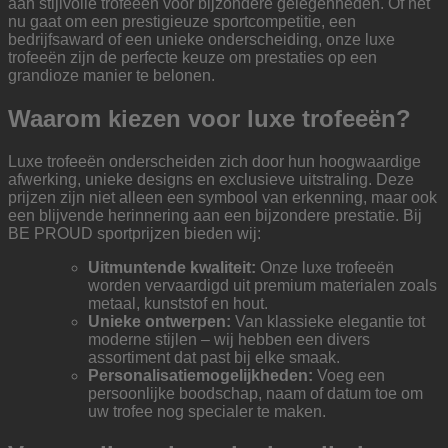
aan stijlvolle trofeeën voor bijzondere gelegenheden. Of het
nu gaat om een prestigieuze sportcompetitie, een
bedrijfsaward of een unieke onderscheiding, onze luxe
trofeeën zijn de perfecte keuze om prestaties op een
grandioze manier te belonen.
Waarom kiezen voor luxe trofeeën?
Luxe trofeeën onderscheiden zich door hun hoogwaardige
afwerking, unieke designs en exclusieve uitstraling. Deze
prijzen zijn niet alleen een symbool van erkenning, maar ook
een blijvende herinnering aan een bijzondere prestatie. Bij
BE PROUD sportprijzen bieden wij:
Uitmuntende kwaliteit:
Onze luxe trofeeën
worden vervaardigd uit premium materialen zoals
metaal, kunststof en hout.
Unieke ontwerpen:
Van klassieke elegantie tot
moderne stijlen – wij hebben een divers
assortiment dat past bij elke smaak.
Personalisatiemogelijkheden:
Voeg een
persoonlijke boodschap, naam of datum toe om
uw trofee nog specialer te maken.