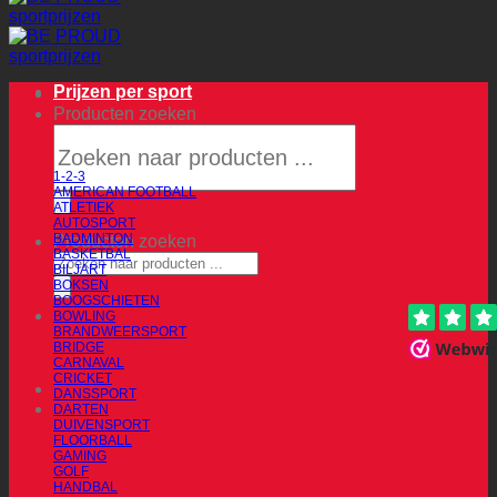
Prijzen per sport
Producten zoeken
1-2-3
AMERICAN FOOTBALL
ATLETIEK
AUTOSPORT
BADMINTON
Producten zoeken
BASKETBAL
BILJART
BOKSEN
BOOGSCHIETEN
BOWLING
BRANDWEERSPORT
BRIDGE
CARNAVAL
CRICKET
DANSSPORT
DARTEN
DUIVENSPORT
FLOORBALL
GAMING
GOLF
HANDBAL