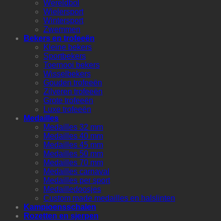
Wereldbol
Wielersport
Wintersport
Zwemmen
Bekers en trofeeën
Kleine bekers
Sportbekers
Toernooi bekers
Wisselbekers
Gouden trofeeën
Zilveren trofeeën
Grote trofeeën
Luxe trofeeën
Medailles
Medailles 32 mm
Medailles 40 mm
Medailles 45 mm
Medailles 50 mm
Medailles 70 mm
Medailles carnaval
Medailles per sport
Medailledoosjes
Custom made medailles en halslinten
Kampioensschalen
Rozetten en sjerpen