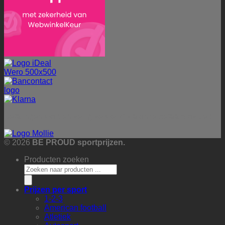
Betalingen worden veilig verwerkt via onze betaalprovider:
© 2026
BE PROUD sportprijzen.
Producten zoeken
Prijzen per sport
1-2-3
American football
Atletiek