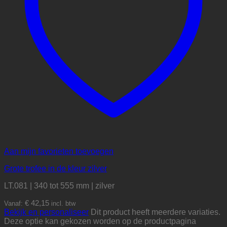
Aan mijn favorieten toevoegen
Grote trofee in de kleur zilver
LT.081 | 340 tot 555 mm | zilver
€
42,15
Vanaf:
incl. btw
Bekijk en personaliseer
Dit product heeft meerdere variaties.
Deze optie kan gekozen worden op de productpagina