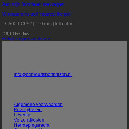
Aan mijn favorieten toevoegen
Winnaar prijs golf ‘nearest the pin’
FG500-FG052 | 110 mm | full color
€
6,10
incl. btw
Bekijk en personaliseer
Contactinformatie
BE PROUD sportprijzen
Molenbeek 32
5172 CG Kaatsheuvel
+31 (0)6-27388009 (Henk Smit)
info@beproudsportprijzen.nl
KVK: 54075351
BTW-ID: NL001786925B57
Klantenservice
Algemene voorwaarden
Privacybeleid
Levertijd
Verzendkosten
Herroepingsrecht