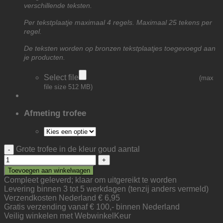
verschillende teksten.
Per tekstplaatje maximaal 4 regels. Maximaal 25 tekens per
regel.
De teksten worden op bronzen tekstplaatjes toegevoegd aan
je producten.
Select file
(max
file size 512 MB)
Afmeting trofee
Grote trofee in de kleur goud aantal
Toevoegen aan winkelwagen
Compleet geleverd; klaar om uitgereikt te worden
Levering binnen 3 tot 5 werkdagen (tenzij anders vermeld)
Verzendkosten Nederland € 6,95
Gratis verzending vanaf € 100,- binnen Nederland
Veilig winkelen met WebwinkelKeur