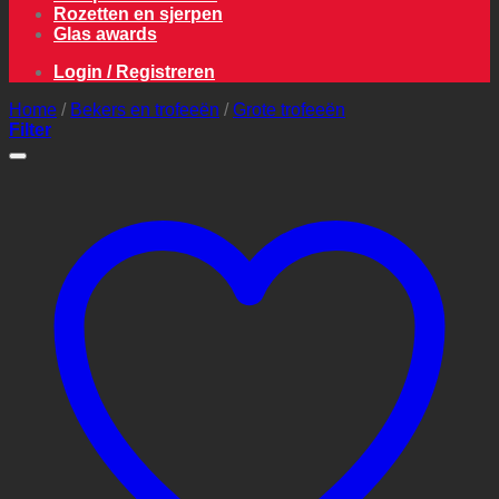
Rozetten en sjerpen
Glas awards
Login / Registreren
Home
/
Bekers en trofeeën
/
Grote trofeeën
Filter