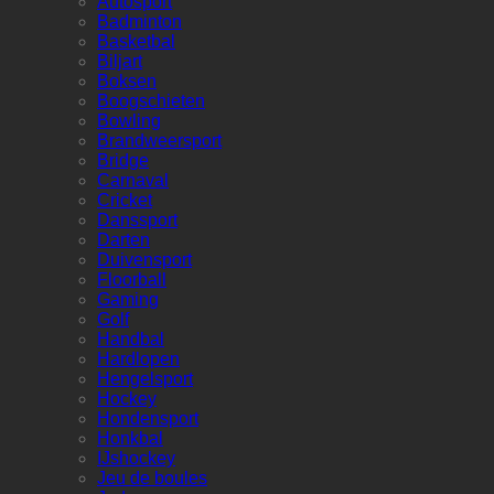
Autosport
Badminton
Basketbal
Biljart
Boksen
Boogschieten
Bowling
Brandweersport
Bridge
Carnaval
Cricket
Danssport
Darten
Duivensport
Floorball
Gaming
Golf
Handbal
Hardlopen
Hengelsport
Hockey
Hondensport
Honkbal
IJshockey
Jeu de boules