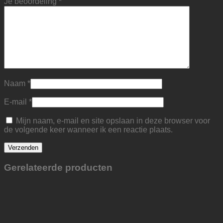
Je beoordeling
*
Naam
*
E-mail
*
Mijn naam, e-mail en site opslaan in deze browser voor
de volgende keer wanneer ik een reactie plaats.
Gerelateerde producten