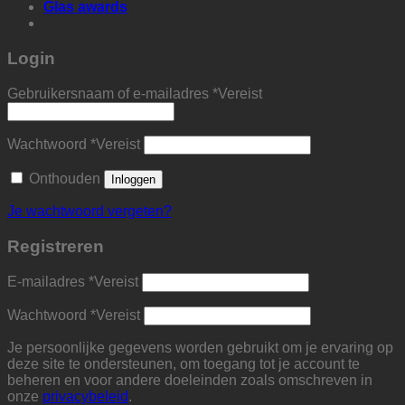
Glas awards
Login
Gebruikersnaam of e-mailadres
*
Vereist
Wachtwoord
*
Vereist
Onthouden
Inloggen
Je wachtwoord vergeten?
Registreren
E-mailadres
*
Vereist
Wachtwoord
*
Vereist
Je persoonlijke gegevens worden gebruikt om je ervaring op
deze site te ondersteunen, om toegang tot je account te
beheren en voor andere doeleinden zoals omschreven in
onze
privacybeleid
.