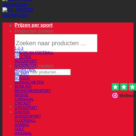
Prijzen per sport
Producten zoeken
1-2-3
AMERICAN FOOTBALL
ATLETIEK
AUTOSPORT
BADMINTON
Producten zoeken
BASKETBAL
BILJART
BOKSEN
BOOGSCHIETEN
BOWLING
BRANDWEERSPORT
BRIDGE
CARNAVAL
CRICKET
DANSSPORT
DARTEN
DUIVENSPORT
FLOORBALL
GAMING
GOLF
HANDBAL