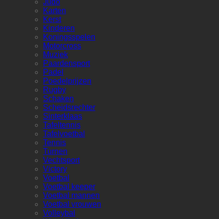
Judo
Karten
Kerst
Kinderen
Koningsspelen
Motorcross
Muziek
Paardensport
Padel
Poedelprijzen
Rugby
Schaken
Scheidsrechter
Sinterklaas
Tafeltennis
Tafelvoetbal
Tennis
Turnen
Vechtsport
Victory
Voetbal
Voetbal keeper
Voetbal mannen
Voetbal vrouwen
Volleybal