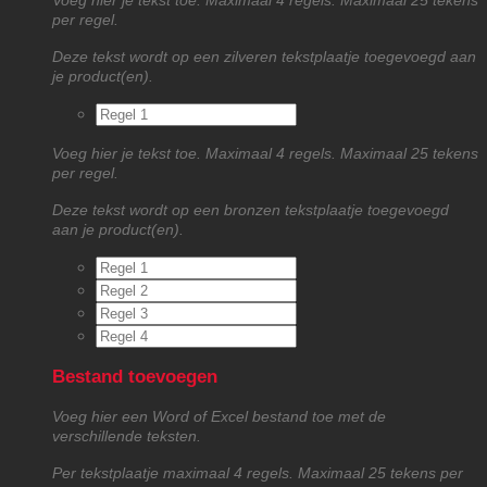
Voeg hier je tekst toe. Maximaal 4 regels. Maximaal 25 tekens
per regel.
Deze tekst wordt op een zilveren tekstplaatje toegevoegd aan
je product(en).
Voeg hier je tekst toe. Maximaal 4 regels. Maximaal 25 tekens
per regel.
Deze tekst wordt op een bronzen tekstplaatje toegevoegd
aan je product(en).
Bestand toevoegen
Voeg hier een Word of Excel bestand toe met de
verschillende teksten.
Per tekstplaatje maximaal 4 regels. Maximaal 25 tekens per