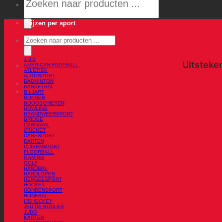
Prijzen per sport
Producten
zoeken
1-2-3
AMERICAN FOOTBALL
ATLETIEK
AUTOSPORT
BADMINTON
BASKETBAL
BILJART
BOKSEN
BOOGSCHIETEN
BOWLING
BRANDWEERSPORT
BRIDGE
CARNAVAL
CRICKET
DANSSPORT
DARTEN
DUIVENSPORT
FLOORBALL
GAMING
GOLF
HANDBAL
HARDLOPEN
HENGELSPORT
HOCKEY
HONDENSPORT
HONKBAL
IJSHOCKEY
JEU DE BOULES
JUDO
KARTEN