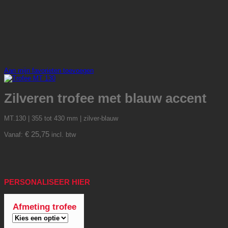
Aan mijn favorieten toevoegen
Zilveren trofee met blauw accent
MT.130 | 355 tot 430 mm | zilver-blauw
€
25,75
Vanaf:
incl. btw
PERSONALISEER HIER
Afmeting trofee