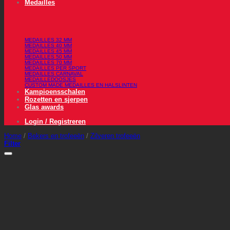
Medailles
MEDAILLES 32 MM
MEDAILLES 40 MM
MEDAILLES 45 MM
MEDAILLES 50 MM
MEDAILLES 70 MM
MEDAILLES PER SPORT
MEDAILLES CARNAVAL
MEDAILLEDOOSJES
CUSTOM MADE MEDAILLES EN HALSLINTEN
Kampioensschalen
Rozetten en sjerpen
Glas awards
Login / Registreren
Home
/
Bekers en trofeeën
/
Zilveren trofeeën
Filter