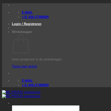
Ga
naar
inhoud
E-MAIL
+31 (0)6-27388009
Login / Registreren
Winkelwagen
Geen producten in de winkelwagen.
Terug naar winkel
E-MAIL
+31 (0)6-27388009
Producten
zoeken