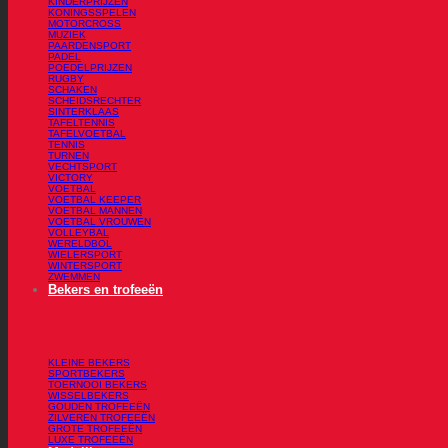
KINDERPRIJZEN
KONINGSSPELEN
MOTORCROSS
MUZIEK
PAARDENSPORT
PADEL
POEDELPRIJZEN
RUGBY
SCHAKEN
SCHEIDSRECHTER
SINTERKLAAS
TAFELTENNIS
TAFELVOETBAL
TENNIS
TURNEN
VECHTSPORT
VICTORY
VOETBAL
VOETBAL KEEPER
VOETBAL MANNEN
VOETBAL VROUWEN
VOLLEYBAL
WERELDBOL
WIELERSPORT
WINTERSPORT
ZWEMMEN
Bekers en trofeeën
KLEINE BEKERS
SPORTBEKERS
TOERNOOI BEKERS
WISSELBEKERS
GOUDEN TROFEEËN
ZILVEREN TROFEEËN
GROTE TROFEEËN
LUXE TROFEEËN