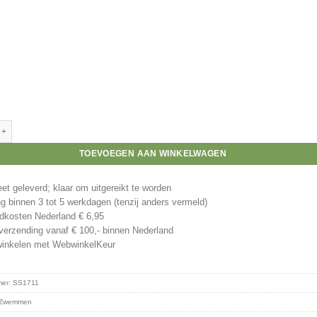
er goud vanaf 160 mm aantal
TOEVOEGEN AAN WINKELWAGEN
t geleverd; klaar om uitgereikt te worden
g binnen 3 tot 5 werkdagen (tenzij anders vermeld)
kosten Nederland € 6,95
verzending vanaf € 100,- binnen Nederland
winkelen met WebwinkelKeur
mer:
SS1711
Zwemmen