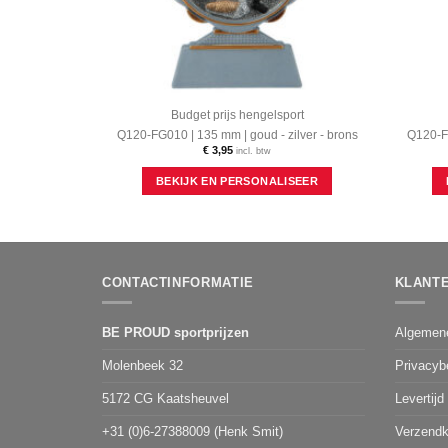
Budget prijs hengelsport
Q120-FG010 | 135 mm | goud - zilver - brons
Q120-FG
€
3,95
incl. btw
Dit
BEKIJK EN PERSONALISEER
product
heeft
meerdere
variaties.
Deze
optie
CONTACTINFORMATIE
KLANT
kan
gekozen
worden
BE PROUD sportprijzen
Algemen
op
de
Molenbeek 32
Privacyb
productpagina
5172 CG Kaatsheuvel
Levertijd
+31 (0)6-27388009 (Henk Smit)
Verzendk