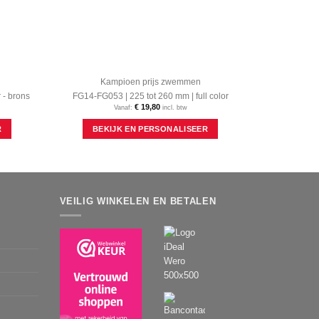
Kampioen prijs zwemmen
 - brons
FG14-FG053 | 225 tot 260 mm | full color
€
19,80
Vanaf:
incl. btw
Dit
Dit
R
BEKIJK EN PERSONALISEER
product
product
heeft
heeft
meerdere
meerdere
variaties.
variaties.
Deze
Deze
optie
optie
VEILIG WINKELEN EN BETALEN
kan
kan
gekozen
gekozen
worden
worden
op
op
de
de
productpagina
productpagina