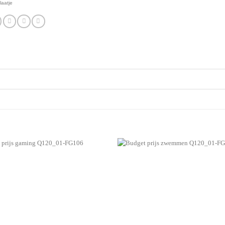
laatje
Aan mijn
favorieten
toevoegen