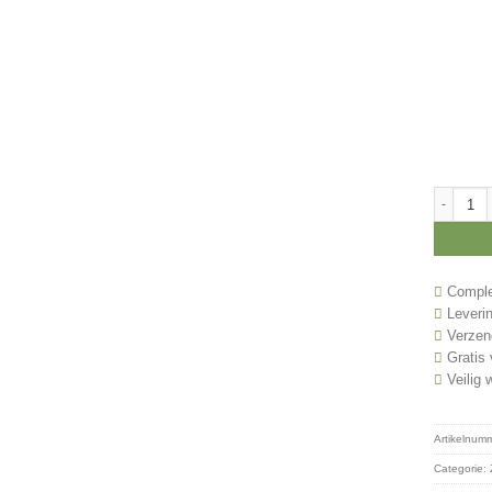
Zwem bek
Complee
Leverin
Verzend
Gratis 
Veilig 
Artikelnum
Categorie: