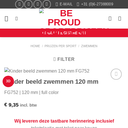
Ga
E-MAIL
+31 (0)6-27388009
naar
inhoud
LOGIN / REGISTREREN
HOME
/
PRIJZEN PER SPORT
/
ZWEMMEN
FILTER
Kinder beeld zwemmen 120 mm
3D
Aan mijn
favorieten
FG752 | 120 mm | full color
toevoegen
€
9,35
incl. btw
Wij leveren deze tastbare herinnering inclusief