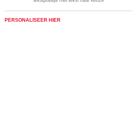
tekstplaatje met tekst naar keuze
PERSONALISEER HIER