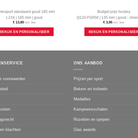
lersport standaard goud 185 mm
Budget prijs hockey
L234 | 185 mm | goud
Q120-FG058 | 135 mm | goud - zilver
€
13,80
€
3,95
incl. btw
incl. btw
BEKIJK EN PERSONALISEER
BEKIJK EN PERSONALISEE
ENSERVICE
ONS AANBOD
e voorwaarden
Prijzen per sport
eleid
Bekers en trofeeën
Medailles
osten
Kampioensschalen
ngsrecht
Rozetten en sjerpen
 en klachten
Glas awards