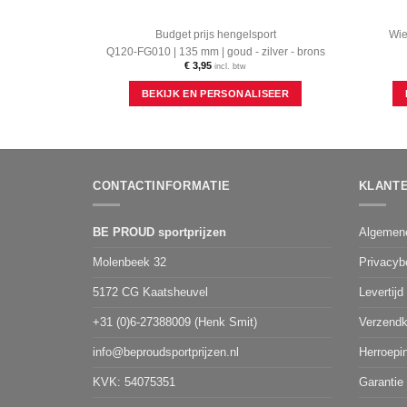
Budget prijs hengelsport
Wie
Q120-FG010 | 135 mm | goud - zilver - brons
€
3,95
incl. btw
Dit
BEKIJK EN PERSONALISEER
product
heeft
meerdere
variaties.
Deze
optie
CONTACTINFORMATIE
KLANT
kan
gekozen
worden
BE PROUD sportprijzen
Algemen
op
de
Molenbeek 32
Privacyb
productpagina
5172 CG Kaatsheuvel
Levertijd
+31 (0)6-27388009 (Henk Smit)
Verzendk
info@beproudsportprijzen.nl
Herroepi
KVK: 54075351
Garantie