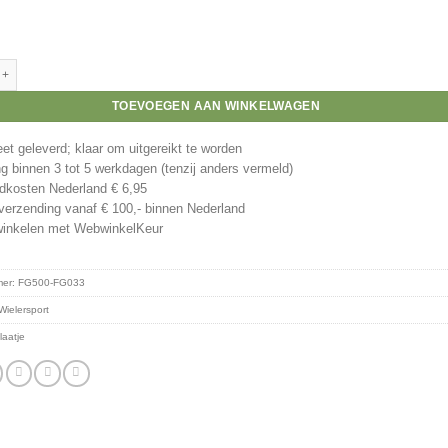
rijs wielersport aantal
TOEVOEGEN AAN WINKELWAGEN
t geleverd; klaar om uitgereikt te worden
g binnen 3 tot 5 werkdagen (tenzij anders vermeld)
kosten Nederland € 6,95
verzending vanaf € 100,- binnen Nederland
winkelen met WebwinkelKeur
mer:
FG500-FG033
Wielersport
laatje