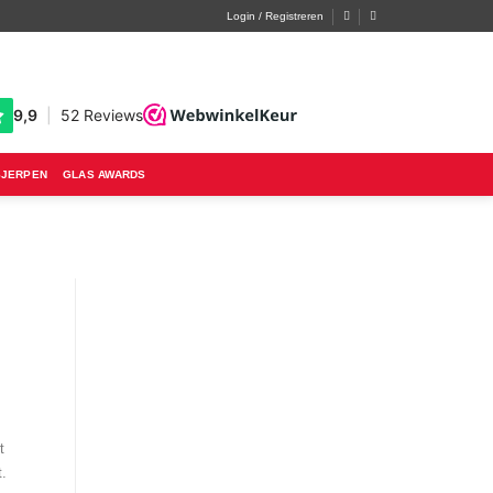
Login / Registreren
SJERPEN
GLAS AWARDS
t
.