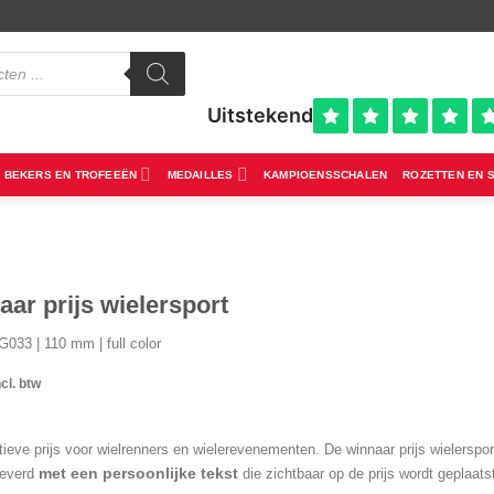
BEKERS EN TROFEEËN
MEDAILLES
KAMPIOENSSCHALEN
ROZETTEN EN 
ar prijs wielersport
033 | 110 mm | full color
ncl. btw
ieve prijs voor wielrenners en wielerevenementen. De winnaar prijs wielerspor
met een persoonlijke tekst
leverd
die zichtbaar op de prijs wordt geplaatst