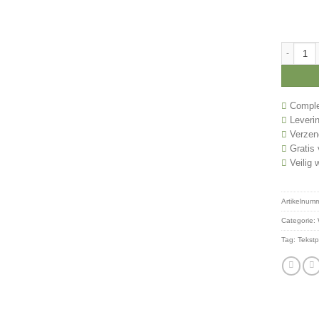
Winnaar p
Complee
Leverin
Verzend
Gratis 
Veilig 
Artikelnum
Categorie:
Tag:
Tekstp