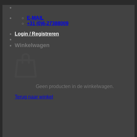
Ga
naar
E-MAIL
inhoud
+31 (0)6-27388009
Login / Registreren
Winkelwagen
Geen producten in de winkelwagen.
Terug naar winkel