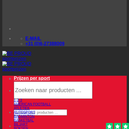
E-MAIL
+31 (0)6-27388009
Prijzen per sport
Producten
zoeken
1-2-3
AMERICAN FOOTBALL
ATLETIEK
Producten
AUTOSPORT
zoeken
BADMINTON
BASKETBAL
BILJART
BOKSEN