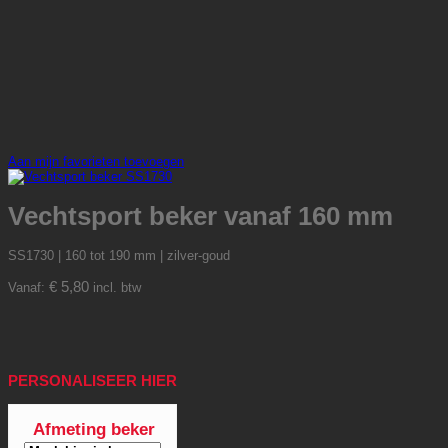
Aan mijn favorieten toevoegen
Vechtsport beker vanaf 160 mm
SS1730 | 160 tot 190 mm | zilver-goud
€
5,80
Vanaf:
incl. btw
PERSONALISEER HIER
Afmeting beker