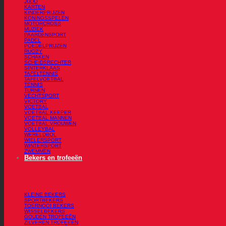
JUDO
KARTEN
KINDERPRIJZEN
KONINGSSPELEN
MOTORCROSS
MUZIEK
PAARDENSPORT
PADEL
POEDELPRIJZEN
RUGBY
SCHAKEN
SCHEIDSRECHTER
SINTERKLAAS
TAFELTENNIS
TAFELVOETBAL
TENNIS
TURNEN
VECHTSPORT
VICTORY
VOETBAL
VOETBAL KEEPER
VOETBAL MANNEN
VOETBAL VROUWEN
VOLLEYBAL
WERELDBOL
WIELERSPORT
WINTERSPORT
ZWEMMEN
Bekers en trofeeën
KLEINE BEKERS
SPORTBEKERS
TOERNOOI BEKERS
WISSELBEKERS
GOUDEN TROFEEËN
ZILVEREN TROFEEËN