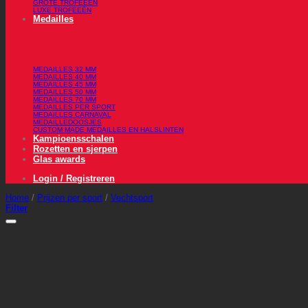
GROTE TROFEEËN
LUXE TROFEEËN
Medailles
MEDAILLES 32 MM
MEDAILLES 40 MM
MEDAILLES 45 MM
MEDAILLES 50 MM
MEDAILLES 70 MM
MEDAILLES PER SPORT
MEDAILLES CARNAVAL
MEDAILLEDOOSJES
CUSTOM MADE MEDAILLES EN HALSLINTEN
Kampioensschalen
Rozetten en sjerpen
Glas awards
Login / Registreren
Home
/
Prijzen per sport
/
Vechtsport
Filter