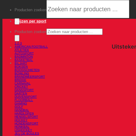
Producten zoeken
Prijzen per sport
Producten zoeken
1-2-3
AMERICAN FOOTBALL
ATLETIEK
AUTOSPORT
BADMINTON
BASKETBAL
BILJART
BOKSEN
BOOGSCHIETEN
BOWLING
BRANDWEERSPORT
BRIDGE
CARNAVAL
CRICKET
DANSSPORT
DARTEN
DUIVENSPORT
FLOORBALL
GAMING
GOLF
HANDBAL
HARDLOPEN
HENGELSPORT
HOCKEY
HONDENSPORT
HONKBAL
IJSHOCKEY
JEU DE BOULES