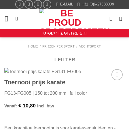
Ga
E-MAIL
+31 (0)6-27388009
naar
inhoud
LOGIN / REGISTREREN
HOME
/
PRIJZEN PER SPORT
/
VECHTSPORT
FILTER
Toernooi prijs karate
Aan mijn
favorieten
FG13-FG005 | 150 tot 200 mm | full color
toevoegen
€
10,80
Vanaf:
incl. btw
Een krachtige toernooiprijs voor karatewedstrijden en -