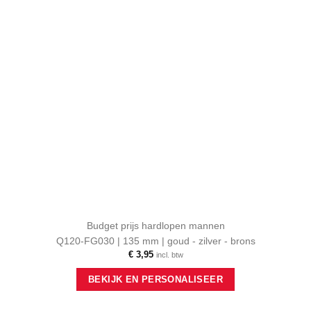
Budget prijs hardlopen mannen
Q120-FG030 | 135 mm | goud - zilver - brons
€
3,95
incl. btw
Dit
BEKIJK EN PERSONALISEER
product
heeft
meerdere