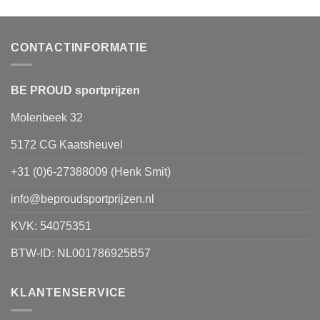
variaties.
Deze
optie
CONTACTINFORMATIE
kan
gekozen
worden
BE PROUD sportprijzen
op
Molenbeek 32
de
productpagina
5172 CG Kaatsheuvel
+31 (0)6-27388009 (Henk Smit)
info@beproudsportprijzen.nl
KVK: 54075351
BTW-ID: NL001786925B57
KLANTENSERVICE