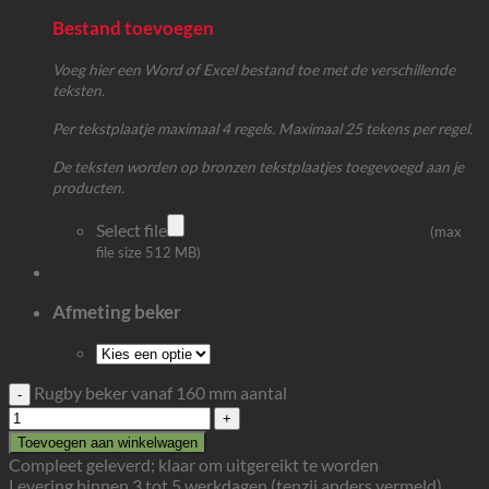
Bestand toevoegen
Voeg hier een Word of Excel bestand toe met de verschillende
teksten.
Per tekstplaatje maximaal 4 regels. Maximaal 25 tekens per regel.
De teksten worden op bronzen tekstplaatjes toegevoegd aan je
producten.
Select file
(max
file size 512 MB)
Afmeting beker
Rugby beker vanaf 160 mm aantal
Toevoegen aan winkelwagen
Compleet geleverd; klaar om uitgereikt te worden
Levering binnen 3 tot 5 werkdagen (tenzij anders vermeld)