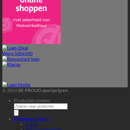
Betalingen worden veilig verwerkt via onze betaalprovider:
© 2026
BE PROUD sportprijzen.
Producten zoeken
Prijzen per sport
1-2-3
American football