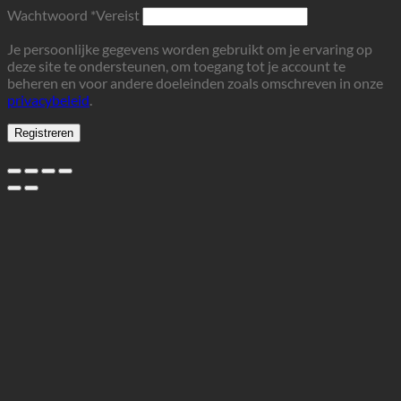
Wachtwoord
*
Vereist
Je persoonlijke gegevens worden gebruikt om je ervaring op
deze site te ondersteunen, om toegang tot je account te
beheren en voor andere doeleinden zoals omschreven in onze
privacybeleid
.
Registreren