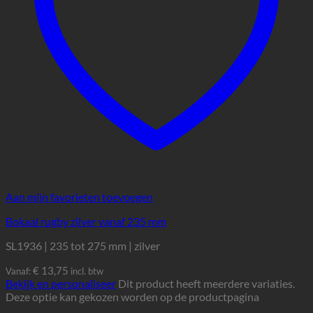
Aan mijn favorieten toevoegen
Bokaal rugby zilver vanaf 235 mm
SL1936 | 235 tot 275 mm | zilver
€
13,75
Vanaf:
incl. btw
Bekijk en personaliseer
Dit product heeft meerdere variaties.
Deze optie kan gekozen worden op de productpagina