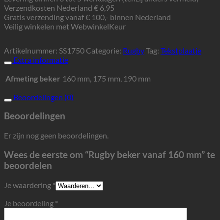
Verzendkosten Nederland € 6,95
Gratis verzending vanaf € 100,- binnen Nederland
Veilig winkelen met WebwinkelKeur
Artikelnummer:
SS1750
Categorie:
Rugby
Tag:
Tekstplaatje
Extra informatie
Afmeting beker
160 mm, 175 mm, 190 mm
Beoordelingen (0)
Beoordelingen
Er zijn nog geen beoordelingen.
Wees de eerste om “Rugby beker vanaf 160 mm” te
beoordelen
Je waardering
*
Je beoordeling
*