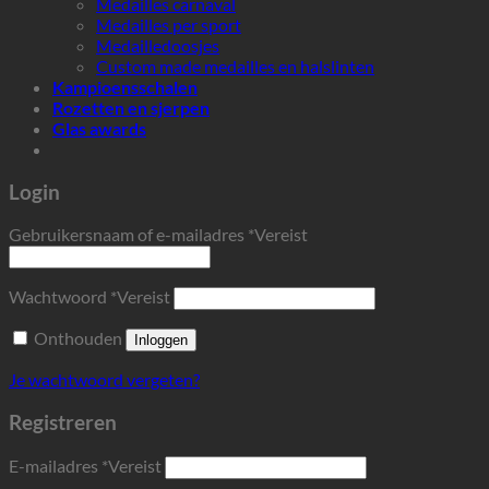
Medailles carnaval
Medailles per sport
Medailledoosjes
Custom made medailles en halslinten
Kampioensschalen
Rozetten en sjerpen
Glas awards
Login
Gebruikersnaam of e-mailadres
*
Vereist
Wachtwoord
*
Vereist
Onthouden
Inloggen
Je wachtwoord vergeten?
Registreren
E-mailadres
*
Vereist