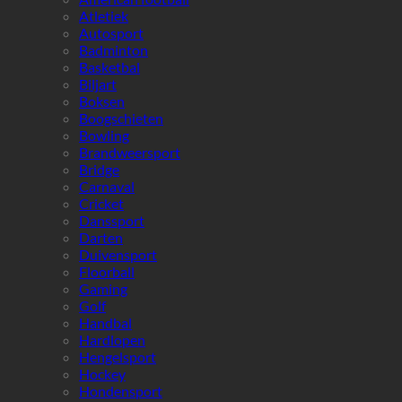
Atletiek
Autosport
Badminton
Basketbal
Biljart
Boksen
Boogschieten
Bowling
Brandweersport
Bridge
Carnaval
Cricket
Danssport
Darten
Duivensport
Floorball
Gaming
Golf
Handbal
Hardlopen
Hengelsport
Hockey
Hondensport