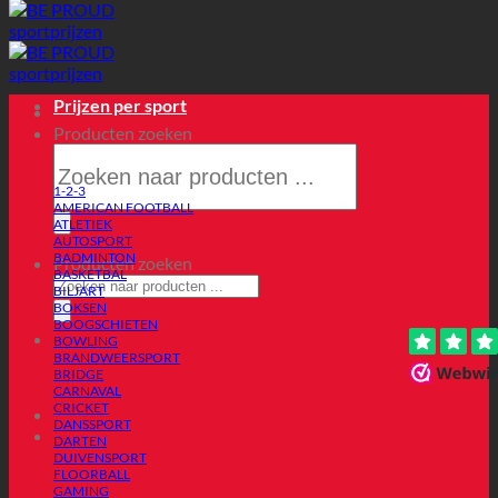
Prijzen per sport
Producten zoeken
1-2-3
AMERICAN FOOTBALL
ATLETIEK
AUTOSPORT
BADMINTON
Producten zoeken
BASKETBAL
BILJART
BOKSEN
BOOGSCHIETEN
BOWLING
BRANDWEERSPORT
BRIDGE
CARNAVAL
CRICKET
DANSSPORT
DARTEN
DUIVENSPORT
FLOORBALL
GAMING