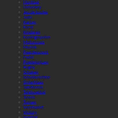
Honkbal
IJshockey
Jeu de boules
Judo
Karten
Kerst
Kinderen
Koningsspelen
Motorcross
Muziek
Paardensport
Padel
Poedelprijzen
Rugby
Schaken
Scheidsrechter
Sinterklaas
Tafeltennis
Tafelvoetbal
Tennis
Turnen
Vechtsport
Victory
Voetbal