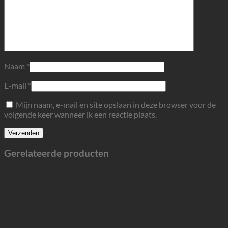
Naam
*
E-mail
*
Mijn naam, e-mail en site opslaan in deze browser voor de
volgende keer wanneer ik een reactie plaats.
Gerelateerde producten