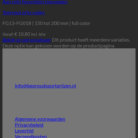
Aan mijn favorieten toevoegen
Toernooi prijs rugby
FG13-FG018 | 150 tot 200 mm | full color
€
10,80
Vanaf:
incl. btw
Bekijk en personaliseer
Dit product heeft meerdere variaties.
Deze optie kan gekozen worden op de productpagina
Contactinformatie
BE PROUD sportprijzen
Molenbeek 32
5172 CG Kaatsheuvel
+31 (0)6-27388009 (Henk Smit)
info@beproudsportprijzen.nl
KVK: 54075351
BTW-ID: NL001786925B57
Klantenservice
Algemene voorwaarden
Privacybeleid
Levertijd
Verzendkosten