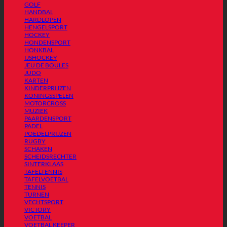
GOLF
HANDBAL
HARDLOPEN
HENGELSPORT
HOCKEY
HONDENSPORT
HONKBAL
IJSHOCKEY
JEU DE BOULES
JUDO
KARTEN
KINDERPRIJZEN
KONINGSSPELEN
MOTORCROSS
MUZIEK
PAARDENSPORT
PADEL
POEDELPRIJZEN
RUGBY
SCHAKEN
SCHEIDSRECHTER
SINTERKLAAS
TAFELTENNIS
TAFELVOETBAL
TENNIS
TURNEN
VECHTSPORT
VICTORY
VOETBAL
VOETBAL KEEPER