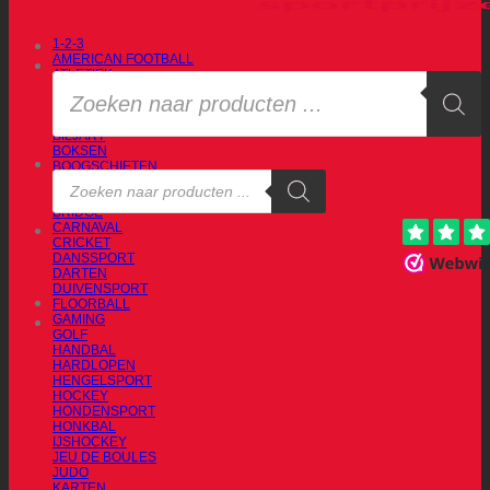
1-2-3
AMERICAN FOOTBALL
ATLETIEK
Producten
AUTOSPORT
zoeken
BADMINTON
BASKETBAL
BILJART
BOKSEN
BOOGSCHIETEN
Producten
BOWLING
zoeken
BRANDWEERSPORT
BRIDGE
CARNAVAL
CRICKET
DANSSPORT
DARTEN
DUIVENSPORT
FLOORBALL
GAMING
GOLF
HANDBAL
HARDLOPEN
HENGELSPORT
HOCKEY
HONDENSPORT
HONKBAL
IJSHOCKEY
JEU DE BOULES
JUDO
KARTEN