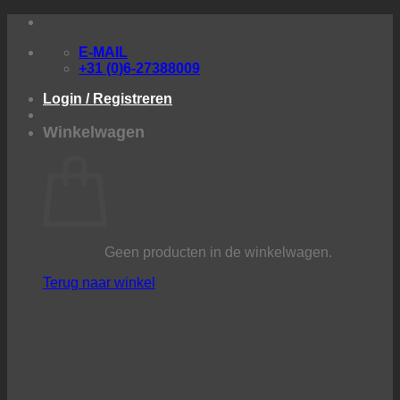
Ga
naar
E-MAIL
inhoud
+31 (0)6-27388009
Login / Registreren
Winkelwagen
Geen producten in de winkelwagen.
Terug naar winkel