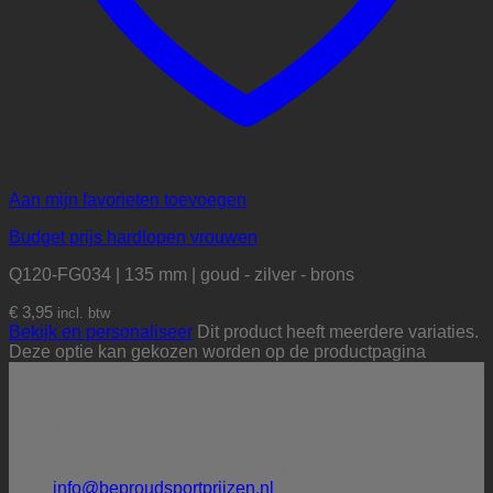
Aan mijn favorieten toevoegen
Budget prijs hardlopen vrouwen
Q120-FG034 | 135 mm | goud - zilver - brons
€
3,95
incl. btw
Bekijk en personaliseer
Dit product heeft meerdere variaties.
Deze optie kan gekozen worden op de productpagina
Contactinformatie
BE PROUD sportprijzen
Molenbeek 32
5172 CG Kaatsheuvel
+31 (0)6-27388009 (Henk Smit)
info@beproudsportprijzen.nl