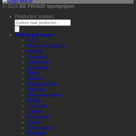
© 2026
BE PROUD sportprijzen.
Producten zoeken
Prijzen per sport
1-2-3
American football
Atletiek
Autosport
Badminton
Basketbal
Biljart
Boksen
Boogschieten
Bowling
Brandweersport
Bridge
Carnaval
Cricket
Danssport
Darten
Duivensport
Floorball