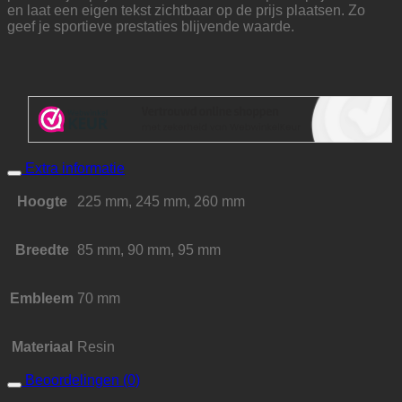
en laat een eigen tekst zichtbaar op de prijs plaatsen. Zo
geef je sportieve prestaties blijvende waarde.
Extra informatie
Hoogte
225 mm, 245 mm, 260 mm
Breedte
85 mm, 90 mm, 95 mm
Embleem
70 mm
Materiaal
Resin
Beoordelingen (0)