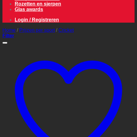
Rozetten en sjerpen
Glas awards
Login / Registreren
Home
/
Prijzen per sport
/
Cricket
Filter