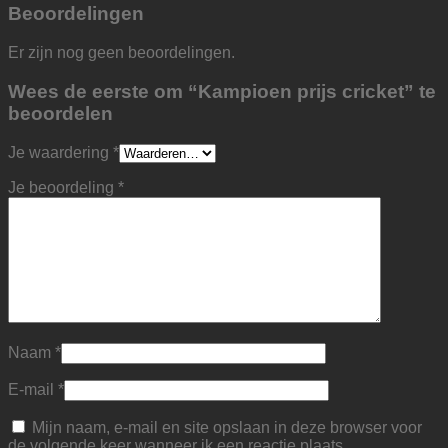
Beoordelingen
Er zijn nog geen beoordelingen.
Wees de eerste om “Kampioen prijs cricket” te
beoordelen
Je waardering
*
Je beoordeling
*
Naam
*
E-mail
*
Mijn naam, e-mail en site opslaan in deze browser voor
de volgende keer wanneer ik een reactie plaats.