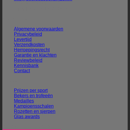
KVK: 54075351
BTW-ID: NL001786925B57
Klantenservice
Algemene voorwaarden
Privacybeleid
Levertijd
Verzendkosten
Herroepingsrecht
Garantie en klachten
Reviewbeleid
Kennisbank
Contact
Ons aanbod
Prijzen per sport
Bekers en trofeeën
Medailles
Kampioensschalen
Rozetten en sjerpen
Glas awards
Veilig winkelen en betalen