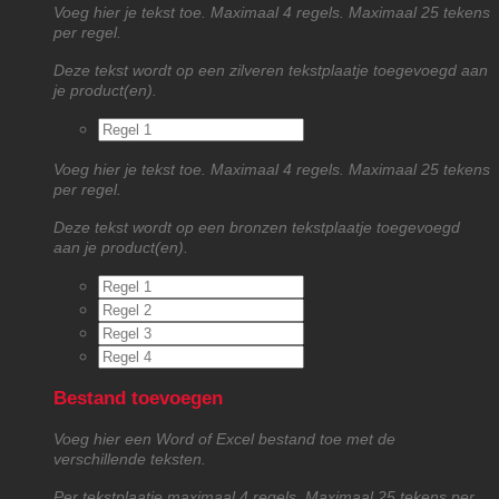
Voeg hier je tekst toe. Maximaal 4 regels. Maximaal 25 tekens
per regel.
Deze tekst wordt op een zilveren tekstplaatje toegevoegd aan
je product(en).
Voeg hier je tekst toe. Maximaal 4 regels. Maximaal 25 tekens
per regel.
Deze tekst wordt op een bronzen tekstplaatje toegevoegd
aan je product(en).
Bestand toevoegen
Voeg hier een Word of Excel bestand toe met de
verschillende teksten.
Per tekstplaatje maximaal 4 regels. Maximaal 25 tekens per