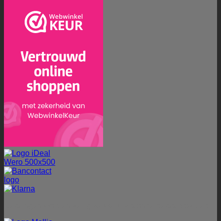
Betalingen worden veilig verwerkt via onze betaalprovider: