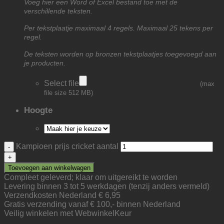
Voeg hier een Word of Excel bestand toe met de
verschillende teksten.
Per tekstplaatje maximaal 4 regels. Maximaal 25 tekens per
regel.
De teksten worden op bronzen tekstplaatjes toegevoegd aan
je producten.
Select file
(max
file size 512 MB)
Hoogte
Kampioen prijs cricket aantal
Toevoegen aan winkelwagen
Compleet geleverd; klaar om uitgereikt te worden
Levering binnen 3 tot 5 werkdagen (tenzij anders vermeld)
Verzendkosten Nederland € 6,95
Gratis verzending vanaf € 100,- binnen Nederland
Veilig winkelen met WebwinkelKeur