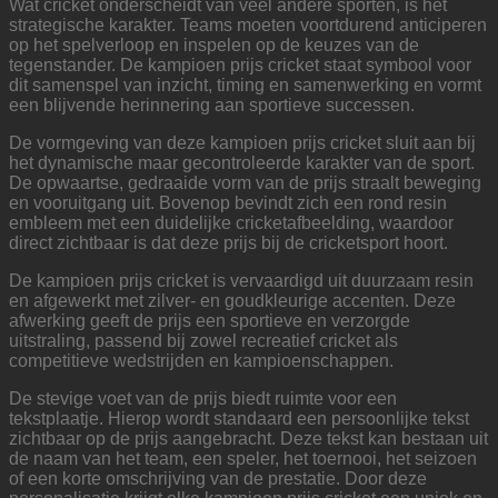
Wat cricket onderscheidt van veel andere sporten, is het
strategische karakter. Teams moeten voortdurend anticiperen
op het spelverloop en inspelen op de keuzes van de
tegenstander. De kampioen prijs cricket staat symbool voor
dit samenspel van inzicht, timing en samenwerking en vormt
een blijvende herinnering aan sportieve successen.
De vormgeving van deze kampioen prijs cricket sluit aan bij
het dynamische maar gecontroleerde karakter van de sport.
De opwaartse, gedraaide vorm van de prijs straalt beweging
en vooruitgang uit. Bovenop bevindt zich een rond resin
embleem met een duidelijke cricketafbeelding, waardoor
direct zichtbaar is dat deze prijs bij de cricketsport hoort.
De kampioen prijs cricket is vervaardigd uit duurzaam resin
en afgewerkt met zilver- en goudkleurige accenten. Deze
afwerking geeft de prijs een sportieve en verzorgde
uitstraling, passend bij zowel recreatief cricket als
competitieve wedstrijden en kampioenschappen.
De stevige voet van de prijs biedt ruimte voor een
tekstplaatje. Hierop wordt standaard een persoonlijke tekst
zichtbaar op de prijs aangebracht. Deze tekst kan bestaan uit
de naam van het team, een speler, het toernooi, het seizoen
of een korte omschrijving van de prestatie. Door deze