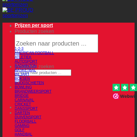
Prijzen per sport
Producten zoeken
1-2-3
AMERICAN FOOTBALL
ATLETIEK
AUTOSPORT
BADMINTON
Producten zoeken
BASKETBAL
BILJART
BOKSEN
BOOGSCHIETEN
BOWLING
BRANDWEERSPORT
BRIDGE
CARNAVAL
CRICKET
DANSSPORT
DARTEN
DUIVENSPORT
FLOORBALL
GAMING
GOLF
HANDBAL