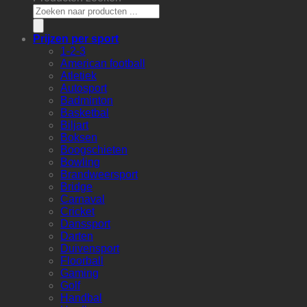
Prijzen per sport
1-2-3
American football
Atletiek
Autosport
Badminton
Basketbal
Biljart
Boksen
Boogschieten
Bowling
Brandweersport
Bridge
Carnaval
Cricket
Danssport
Darten
Duivensport
Floorball
Gaming
Golf
Handbal