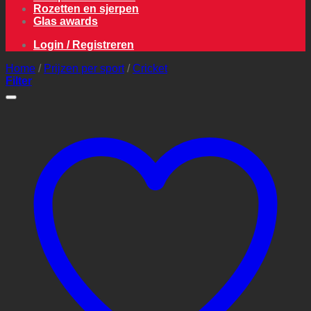
Rozetten en sjerpen
Glas awards
Login / Registreren
Home
/
Prijzen per sport
/
Cricket
Filter