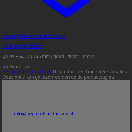
Aan mijn favorieten toevoegen
Budget prijs darten
Q120-FG011 | 135 mm | goud - zilver - brons
€
3,95
incl. btw
Bekijk en personaliseer
Dit product heeft meerdere variaties.
Deze optie kan gekozen worden op de productpagina
Contactinformatie
BE PROUD sportprijzen
Molenbeek 32
5172 CG Kaatsheuvel
+31 (0)6-27388009 (Henk Smit)
info@beproudsportprijzen.nl
KVK: 54075351
BTW-ID: NL001786925B57