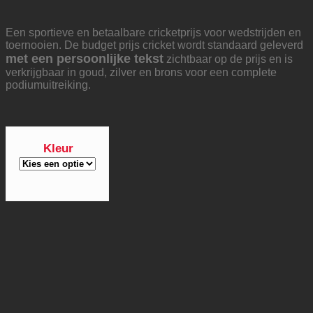
Een sportieve en betaalbare cricketprijs voor wedstrijden en
toernooien. De budget prijs cricket wordt standaard geleverd
met een persoonlijke tekst
zichtbaar op de prijs en is
verkrijgbaar in goud, zilver en brons voor een complete
podiumuitreiking.
Kleur