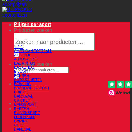
Prijzen per sport
Producten zoeken
1-2-3
AMERICAN FOOTBALL
ATLETIEK
AUTOSPORT
BADMINTON
Producten zoeken
BASKETBAL
BILJART
BOKSEN
BOOGSCHIETEN
BOWLING
BRANDWEERSPORT
BRIDGE
CARNAVAL
CRICKET
DANSSPORT
DARTEN
DUIVENSPORT
FLOORBALL
GAMING
GOLF
HANDBAL