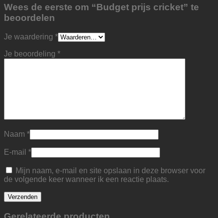
Wees de eerste om “Budget prijs cricket” te
beoordelen
Je waardering
*
Je beoordeling
*
Naam
*
E-mail
*
Mijn naam, e-mail en site opslaan in deze browser voor
de volgende keer wanneer ik een reactie plaats.
Gerelateerde producten