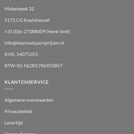
op
Molenbeek 32
de
productpagina
5172 CG Kaatsheuvel
+31 (0)6-27388009 (Henk Smit)
info@beproudsportprijzen.nl
KVK: 54075351
BTW-ID: NL001786925B57
KLANTENSERVICE
Algemene voorwaarden
Privacybeleid
Levertijd
Verzendkosten