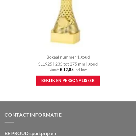
Bokaal nummer 1 goud
SL1925 | 235 tot 275 mm | goud
€
12,85
Vanaf:
incl. btw
Dit
BEKIJK EN PERSONALISEER
product
heeft
meerdere
variaties.
Deze
optie
CONTACTINFORMATIE
kan
gekozen
worden
BE PROUD sportprijzen