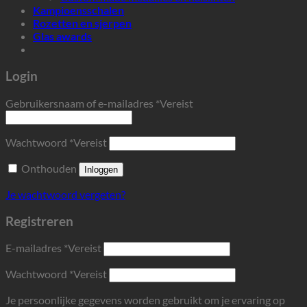
Kampioensschalen
Rozetten en sjerpen
Glas awards
Login
Gebruikersnaam of e-mailadres
*
Vereist
Wachtwoord
*
Vereist
Onthouden
Inloggen
Je wachtwoord vergeten?
Registreren
E-mailadres
*
Vereist
Wachtwoord
*
Vereist
Je persoonlijke gegevens worden gebruikt om je ervaring op