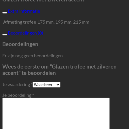
Extra informatie
Afmeting trofee
175 mm, 195 mm, 215 mm
Beoordelingen (0)
Beoordelingen
Er zijn nog geen beoordelingen.
Wees de eerste om “Glazen trofee met zilveren
accent” te beoordelen
Je waardering
*
Je beoordeling
*