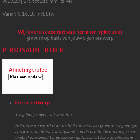
W19.20 | 175 tot 215 mm | zilver
€
16,10
Vanaf:
incl. btw
Wij leveren deze tastbare herinnering inclusief
gravure op basis van jouw eigen ontwerp
PERSONALISEER HIER
Afmeting trofee
Eigen ontwerp
Voeg hier je eigen ontwerp toe.
Het ontwerp wordt door middel van een lasergravure toegevoegd
aan je product(en). Voorafgaand aan de productie ontvang je een
digitaal voorbeeld ter goedkeuring. Na schriftelijke goedkeuring