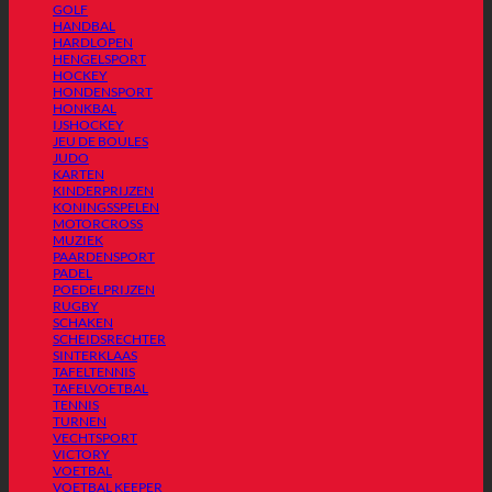
GOLF
HANDBAL
HARDLOPEN
HENGELSPORT
HOCKEY
HONDENSPORT
HONKBAL
IJSHOCKEY
JEU DE BOULES
JUDO
KARTEN
KINDERPRIJZEN
KONINGSSPELEN
MOTORCROSS
MUZIEK
PAARDENSPORT
PADEL
POEDELPRIJZEN
RUGBY
SCHAKEN
SCHEIDSRECHTER
SINTERKLAAS
TAFELTENNIS
TAFELVOETBAL
TENNIS
TURNEN
VECHTSPORT
VICTORY
VOETBAL
VOETBAL KEEPER