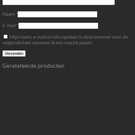
Naam
*
E-mail
*
Mijn naam, e-mail en site opslaan in deze browser voor de
volgende keer wanneer ik een reactie plaats.
Gerelateerde producten