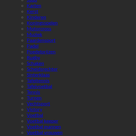
Karten
Kerst
Kinderen
Koningsspelen
Motorcross
Muziek
Paardensport
Padel
Poedelprijzen
Rugby
Schaken
Scheidsrechter
Sinterklaas
Tafeltennis
Tafelvoetbal
Tennis
Turnen
Vechtsport
Victory
Voetbal
Voetbal keeper
Voetbal mannen
Voetbal vrouwen