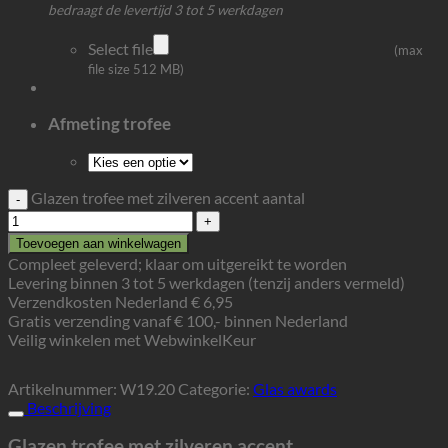
bedraagt de levertijd 3 tot 5 werkdagen
Select file
(max
file size 512 MB)
Afmeting trofee
Glazen trofee met zilveren accent aantal
Toevoegen aan winkelwagen
Compleet geleverd; klaar om uitgereikt te worden
Levering binnen 3 tot 5 werkdagen (tenzij anders vermeld)
Verzendkosten Nederland € 6,95
Gratis verzending vanaf € 100,- binnen Nederland
Veilig winkelen met WebwinkelKeur
Artikelnummer:
W19.20
Categorie:
Glas awards
Beschrijving
Glazen trofee met zilveren accent