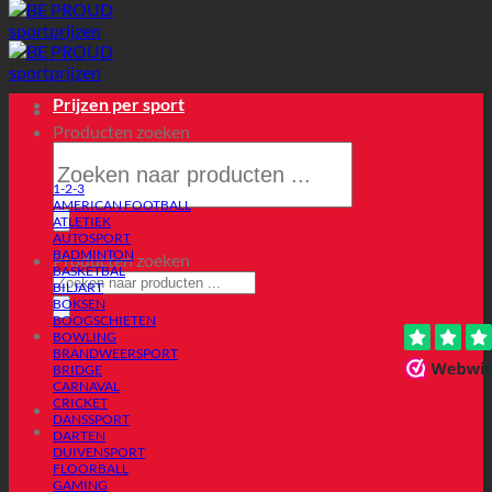
Prijzen per sport
Producten zoeken
1-2-3
AMERICAN FOOTBALL
ATLETIEK
AUTOSPORT
BADMINTON
Producten zoeken
BASKETBAL
BILJART
BOKSEN
BOOGSCHIETEN
BOWLING
BRANDWEERSPORT
BRIDGE
CARNAVAL
CRICKET
DANSSPORT
DARTEN
DUIVENSPORT
FLOORBALL
GAMING