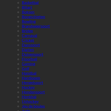
Basketbal
Biljart
Boksen
Boogschieten
Bowling
Brandweersport
Bridge
Carnaval
Cricket
Danssport
Darten
Duivensport
Floorball
Gaming
Golf
Handbal
Hardlopen
Hengelsport
Hockey
Hondensport
Honkbal
IJshockey
Jeu de boules
Judo