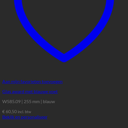
Aan mijn favorieten toevoegen
Glas award met blauwe voet
W585.09 | 255 mm | blauw
€
60,50
incl. btw
Bekijk en personaliseer