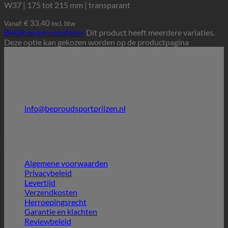
W37 | 175 tot 215 mm | transparant
€
33,40
Vanaf:
incl. btw
Bekijk en personaliseer
Dit product heeft meerdere variaties.
Deze optie kan gekozen worden op de productpagina
Contactinformatie
BE PROUD sportprijzen
Molenbeek 32
5172 CG Kaatsheuvel
+31 (0)6-27388009 (Henk Smit)
info@beproudsportprijzen.nl
KVK: 54075351
BTW-ID: NL001786925B57
Klantenservice
Algemene voorwaarden
Privacybeleid
Levertijd
Verzendkosten
Herroepingsrecht
Garantie en klachten
Reviewbeleid