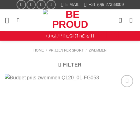
Ga
E-MAIL
+31 (0)6-27388009
naar
inhoud
LOGIN / REGISTREREN
HOME
/
PRIJZEN PER SPORT
/
ZWEMMEN
FILTER
Aan mijn
favorieten
toevoegen