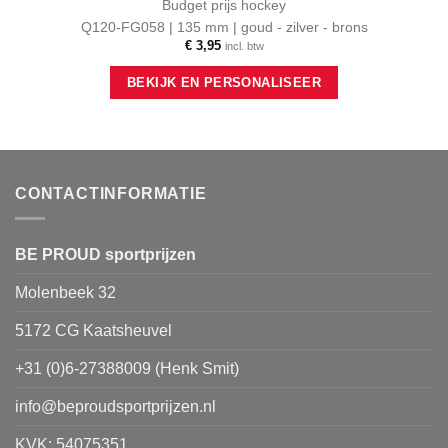
Budget prijs hockey
Q120-FG058 | 135 mm | goud - zilver - brons
€
3,95
incl. btw
Dit
BEKIJK EN PERSONALISEER
product
heeft
meerdere
variaties.
Deze
optie
CONTACTINFORMATIE
kan
gekozen
worden
BE PROUD sportprijzen
op
Molenbeek 32
de
productpagina
5172 CG Kaatsheuvel
+31 (0)6-27388009 (Henk Smit)
info@beproudsportprijzen.nl
KVK: 54075351