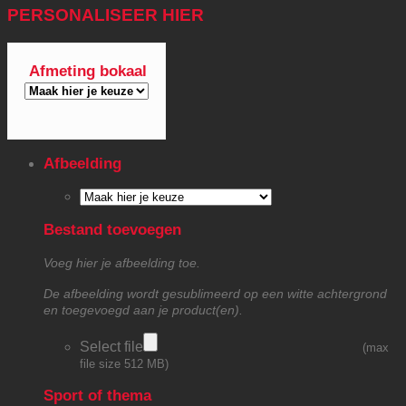
PERSONALISEER HIER
Afmeting bokaal
Afbeelding
Bestand toevoegen
Voeg hier je afbeelding toe.
De afbeelding wordt gesublimeerd op een witte achtergrond
en toegevoegd aan je product(en).
Select file
(max
file size 512 MB)
Sport of thema