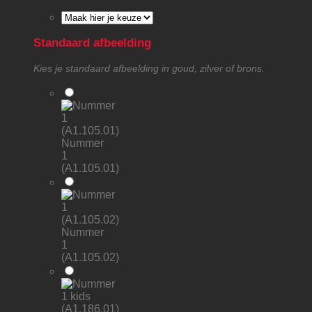
Standaard afbeelding
Kies je standaard afbeelding in goud, zilver of brons.
Nummer
1
(A1.105.01)
Nummer
1
(A1.105.02)