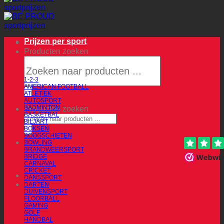
Prijzen per sport
Producten zoeken
1-2-3
AMERICAN FOOTBALL
ATLETIEK
AUTOSPORT
BADMINTON
Producten zoeken
BASKETBAL
BILJART
BOKSEN
BOOGSCHIETEN
BOWLING
BRANDWEERSPORT
BRIDGE
CARNAVAL
CRICKET
DANSSPORT
DARTEN
DUIVENSPORT
FLOORBALL
GAMING
GOLF
HANDBAL