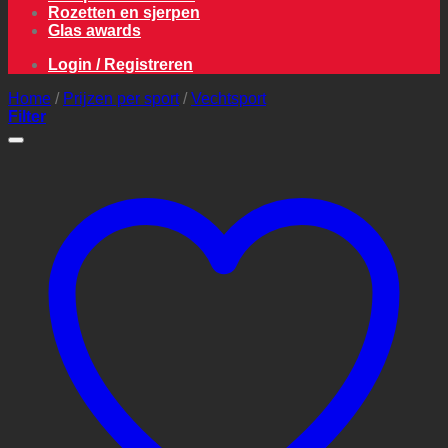
Rozetten en sjerpen
Glas awards
Login / Registreren
Home
/
Prijzen per sport
/
Vechtsport
Filter