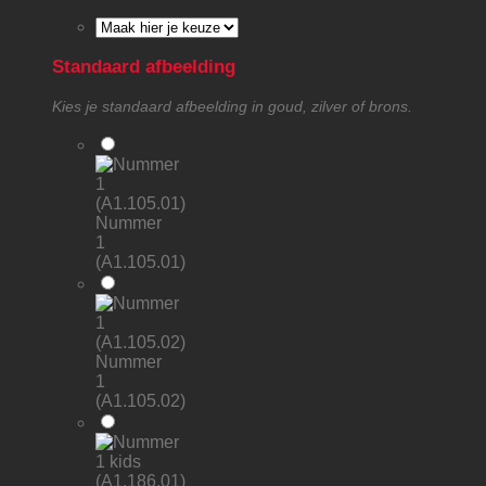
Standaard afbeelding
Kies je standaard afbeelding in goud, zilver of brons.
Nummer
1
(A1.105.01)
Nummer
1
(A1.105.02)