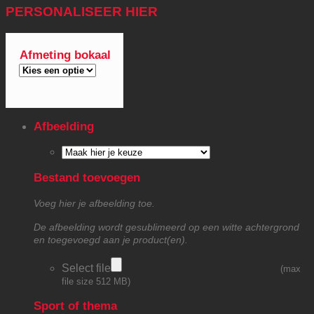
PERSONALISEER HIER
Afmeting bokaal
Afbeelding
Bestand toevoegen
Voeg hier je afbeelding toe.
De afbeelding wordt gesublimeerd op een witte achtergrond
en toegevoegd aan je product(en).
Select file
(max
file size 512 MB)
Sport of thema