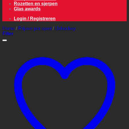
Rozetten en sjerpen
Glas awards
Login / Registreren
Home
/
Prijzen per sport
/
IJshockey
Filter