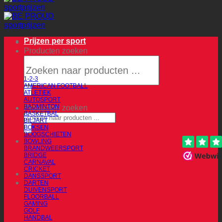
Prijzen per sport
Producten zoeken
1-2-3
AMERICAN FOOTBALL
ATLETIEK
AUTOSPORT
BADMINTON
Producten zoeken
BASKETBAL
BILJART
BOKSEN
BOOGSCHIETEN
BOWLING
BRANDWEERSPORT
BRIDGE
CARNAVAL
CRICKET
DANSSPORT
DARTEN
DUIVENSPORT
FLOORBALL
GAMING
GOLF
HANDBAL