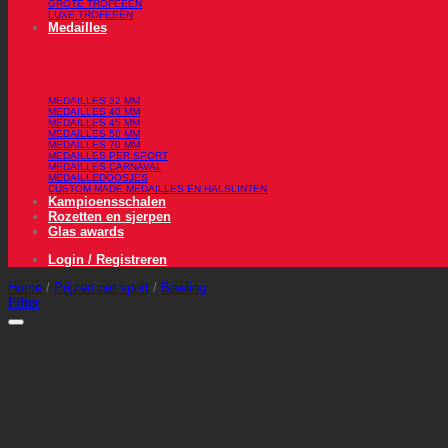
GROTE TROFEEËN
LUXE TROFEEËN
Medailles
MEDAILLES 32 MM
MEDAILLES 40 MM
MEDAILLES 45 MM
MEDAILLES 50 MM
MEDAILLES 70 MM
MEDAILLES PER SPORT
MEDAILLES CARNAVAL
MEDAILLEDOOSJES
CUSTOM MADE MEDAILLES EN HALSLINTEN
Kampioensschalen
Rozetten en sjerpen
Glas awards
Login / Registreren
Home
/
Prijzen per sport
/
Bowling
Filter