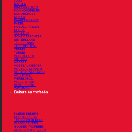
JUDO
KARTEN
KINDERPRIJZEN
KONINGSSPELEN
MOTORCROSS
MUZIEK
PAARDENSPORT
PADEL
POEDELPRIJZEN
RUGBY
SCHAKEN
SCHEIDSRECHTER
SINTERKLAAS
TAFELTENNIS
TAFELVOETBAL
TENNIS
TURNEN
VECHTSPORT
VICTORY
VOETBAL
VOETBAL KEEPER
VOETBAL MANNEN
VOETBAL VROUWEN
VOLLEYBAL
WERELDBOL
WIELERSPORT
WINTERSPORT
ZWEMMEN
Bekers en trofeeën
KLEINE BEKERS
SPORTBEKERS
TOERNOOI BEKERS
WISSELBEKERS
GOUDEN TROFEEËN
ZILVEREN TROFEEËN