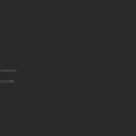
product(en).
ze 512 MB)