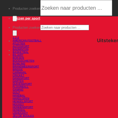
Producten zoeken
Prijzen per sport
Producten zoeken
1-2-3
AMERICAN FOOTBALL
ATLETIEK
AUTOSPORT
BADMINTON
BASKETBAL
BILJART
BOKSEN
BOOGSCHIETEN
BOWLING
BRANDWEERSPORT
BRIDGE
CARNAVAL
CRICKET
DANSSPORT
DARTEN
DUIVENSPORT
FLOORBALL
GAMING
GOLF
HANDBAL
HARDLOPEN
HENGELSPORT
HOCKEY
HONDENSPORT
HONKBAL
IJSHOCKEY
JEU DE BOULES