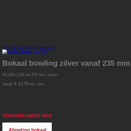
Aan mijn favorieten toevoegen
Bokaal bowling zilver vanaf 235 mm
SL1932 | 235 tot 275 mm | zilver
€
13,75
Vanaf:
incl. btw
PERSONALISEER HIER
Afmeting bokaal