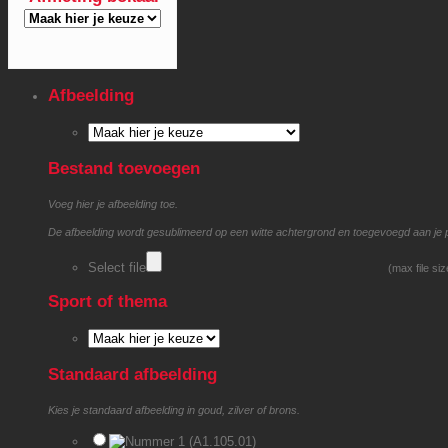
Afbeelding
Bestand toevoegen
Voeg hier je afbeelding toe.
De afbeelding wordt gesublimeerd op een witte achtergrond en toegevoegd aan je 
Select file
(max file si
Sport of thema
Standaard afbeelding
Kies je standaard afbeelding in goud, zilver of brons.