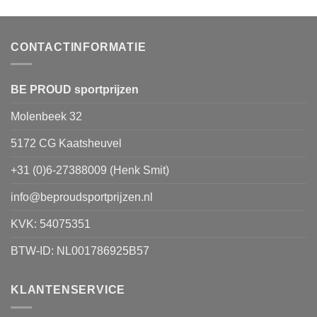
variaties.
Deze
optie
CONTACTINFORMATIE
kan
gekozen
worden
BE PROUD sportprijzen
op
Molenbeek 32
de
productpagina
5172 CG Kaatsheuvel
+31 (0)6-27388009 (Henk Smit)
info@beproudsportprijzen.nl
KVK: 54075351
BTW-ID: NL001786925B57
KLANTENSERVICE