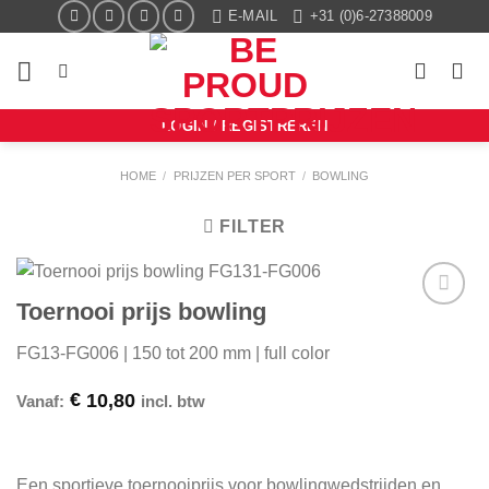
Ga
E-MAIL
+31 (0)6-27388009
naar
inhoud
LOGIN / REGISTREREN
HOME
/
PRIJZEN PER SPORT
/
BOWLING
FILTER
Toernooi prijs bowling
Aan mijn
favorieten
FG13-FG006 | 150 tot 200 mm | full color
toevoegen
€
10,80
Vanaf:
incl. btw
Een sportieve toernooiprijs voor bowlingwedstrijden en