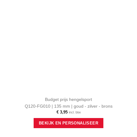
Budget prijs hengelsport
Q120-FG010 | 135 mm | goud - zilver - brons
€
3,95
incl. btw
Dit
BEKIJK EN PERSONALISEER
product
heeft
meerdere