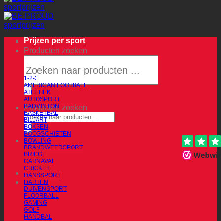
Prijzen per sport
Producten zoeken
1-2-3
AMERICAN FOOTBALL
ATLETIEK
AUTOSPORT
BADMINTON
Producten zoeken
BASKETBAL
BILJART
BOKSEN
BOOGSCHIETEN
BOWLING
BRANDWEERSPORT
BRIDGE
CARNAVAL
CRICKET
DANSSPORT
DARTEN
DUIVENSPORT
FLOORBALL
GAMING
GOLF
HANDBAL