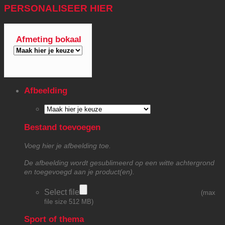
PERSONALISEER HIER
Afmeting bokaal
Afbeelding
Bestand toevoegen
Voeg hier je afbeelding toe.
De afbeelding wordt gesublimeerd op een witte achtergrond
en toegevoegd aan je product(en).
Select file
(max
file size 512 MB)
Sport of thema