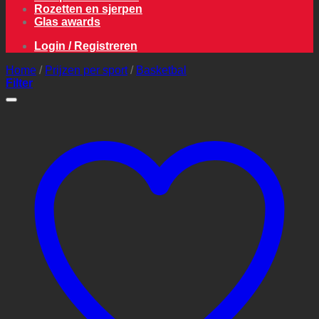
Rozetten en sjerpen
Glas awards
Login / Registreren
Home
/
Prijzen per sport
/
Basketbal
Filter