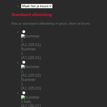
Standaard afbeelding
Kies je standaard afbeelding in goud, zilver of brons.
Nummer
1
(A1.105.01)
Nummer
1
(A1.105.02)