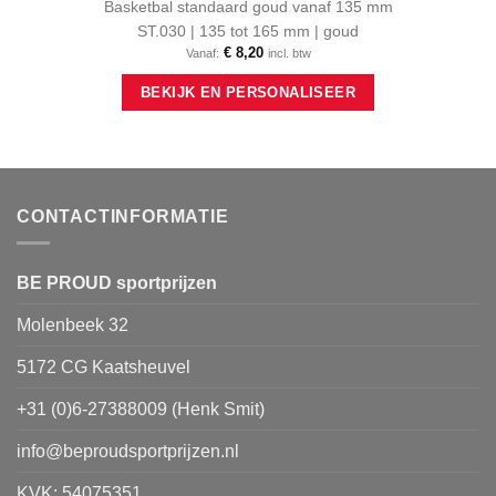
Basketbal standaard goud vanaf 135 mm
ST.030 | 135 tot 165 mm | goud
€
8,20
Vanaf:
incl. btw
Dit
BEKIJK EN PERSONALISEER
product
heeft
meerdere
variaties.
Deze
optie
CONTACTINFORMATIE
kan
gekozen
worden
BE PROUD sportprijzen
op
Molenbeek 32
de
productpagina
5172 CG Kaatsheuvel
+31 (0)6-27388009 (Henk Smit)
info@beproudsportprijzen.nl
KVK: 54075351