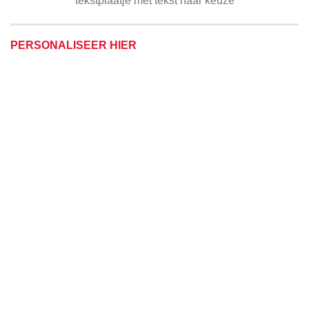
tekstplaatje met tekst naar keuze
PERSONALISEER HIER