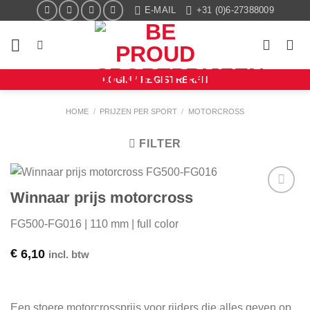
Ga
E-MAIL
+31 (0)6-27388009
naar
inhoud
LOGIN / REGISTREREN
HOME
/
PRIJZEN PER SPORT
/
MOTORCROSS
FILTER
Winnaar prijs motorcross
Aan mijn
favorieten
FG500-FG016 | 110 mm | full color
toevoegen
€
6,10
incl. btw
Een stoere motorcrossprijs voor rijders die alles geven op