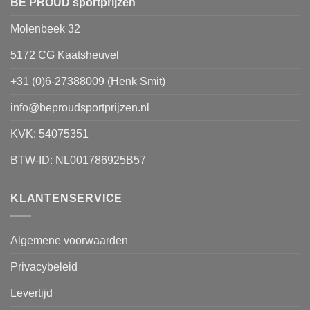
worden
BE PROUD sportprijzen
op
Molenbeek 32
de
productpagina
5172 CG Kaatsheuvel
+31 (0)6-27388009 (Henk Smit)
info@beproudsportprijzen.nl
KVK: 54075351
BTW-ID: NL001786925B57
KLANTENSERVICE
Algemene voorwaarden
Privacybeleid
Levertijd