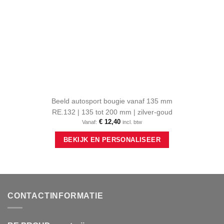
Beeld autosport bougie vanaf 135 mm
RE.132 | 135 tot 200 mm | zilver-goud
€
12,40
Vanaf:
incl. btw
Dit
BEKIJK EN PERSONALISEER
product
heeft
meerdere
variaties.
Deze
optie
CONTACTINFORMATIE
kan
gekozen