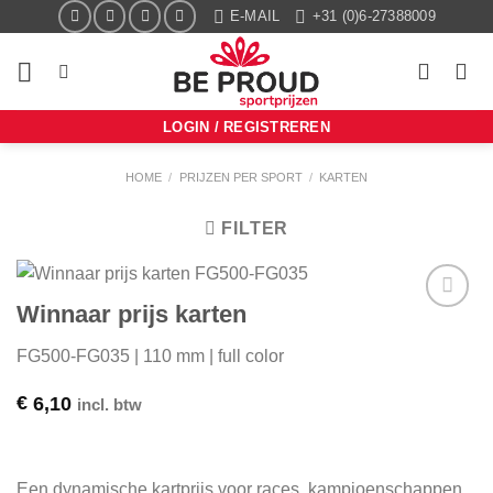
Ga
E-MAIL
+31 (0)6-27388009
naar
inhoud
LOGIN / REGISTREREN
HOME
/
PRIJZEN PER SPORT
/
KARTEN
FILTER
Winnaar prijs karten
Aan mijn
favorieten
FG500-FG035 | 110 mm | full color
toevoegen
€
6,10
incl. btw
Een dynamische kartprijs voor races, kampioenschappen