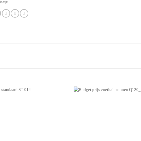
laatje
Aan mijn
favorieten
toevoegen