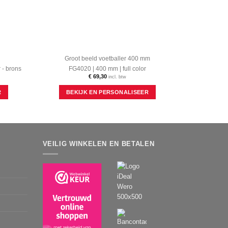
Groot beeld voetballer 400 mm
 - brons
FG4020 | 400 mm | full color
€
69,30
incl. btw
Dit
R
BEKIJK EN PERSONALISEER
product
heeft
meerdere
variaties.
Deze
optie
VEILIG WINKELEN EN BETALEN
kan
gekozen
worden
op
de
productpagina