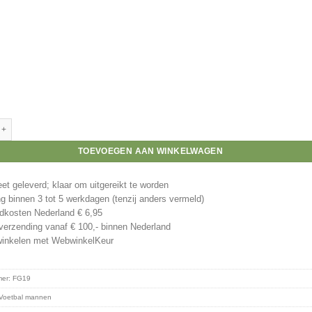
r beeld vanaf 215 mm aantal
TOEVOEGEN AAN WINKELWAGEN
t geleverd; klaar om uitgereikt te worden
g binnen 3 tot 5 werkdagen (tenzij anders vermeld)
kosten Nederland € 6,95
verzending vanaf € 100,- binnen Nederland
winkelen met WebwinkelKeur
mer:
FG19
Voetbal mannen