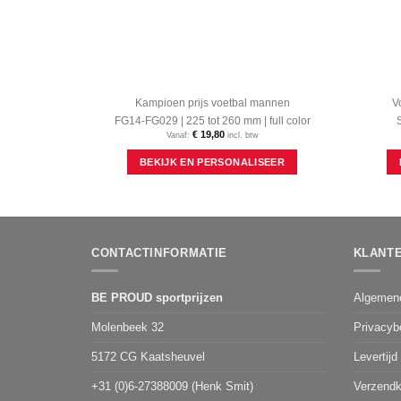
Kampioen prijs voetbal mannen
V
FG14-FG029 | 225 tot 260 mm | full color
S
€
19,80
Vanaf:
incl. btw
Dit
BEKIJK EN PERSONALISEER
product
heeft
meerdere
variaties.
Deze
optie
CONTACTINFORMATIE
KLANT
kan
gekozen
worden
BE PROUD sportprijzen
Algemen
op
de
Molenbeek 32
Privacyb
productpagina
5172 CG Kaatsheuvel
Levertijd
+31 (0)6-27388009 (Henk Smit)
Verzendk