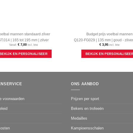
oetbal mannen standaard zilver
Budget prijs voetbal mannen
T.014 | 165 tot 195 mm | zilver
Q120-FG029 | 135 mm | goud - zilver
€
7,00
€
3,95
Vanaf:
incl. btw
incl. btw
Dit
BEKIJK EN PERSONALISEER
BEKIJK EN PERSONALISEE
product
heeft
meerdere
variaties.
Deze
optie
ENSERVICE
ONS AANBOD
kan
gekozen
worden
e voorwaarden
Prijzen per sport
op
de
eleid
Bekers en trofeeën
productpagina
Medailles
osten
Kampioensschalen