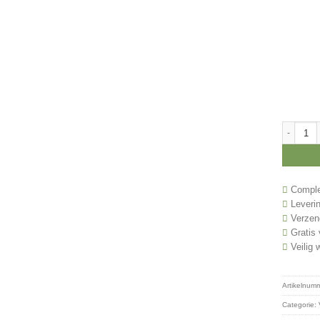
Voetballe
Complee
Leverin
Verzend
Gratis 
Veilig 
Artikelnum
Categorie: