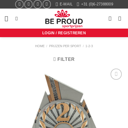
Ga
E-MAIL
+31 (0)6-27388009
naar
inhoud
LOGIN / REGISTREREN
HOME
/
PRIJZEN PER SPORT
/
1-2-3
FILTER
Aan mijn
favorieten
toevoegen