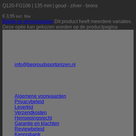
Q120-FG106 | 135 mm | goud - zilver - brons
€
3,95
incl. btw
Bekijk en personaliseer
Dit product heeft meerdere variaties.
Deze optie kan gekozen worden op de productpagina
Contactinformatie
BE PROUD sportprijzen
Molenbeek 32
5172 CG Kaatsheuvel
+31 (0)6-27388009 (Henk Smit)
info@beproudsportprijzen.nl
KVK: 54075351
BTW-ID: NL001786925B57
Klantenservice
Algemene voorwaarden
Privacybeleid
Levertijd
Verzendkosten
Herroepingsrecht
Garantie en klachten
Reviewbeleid
Kennisbank