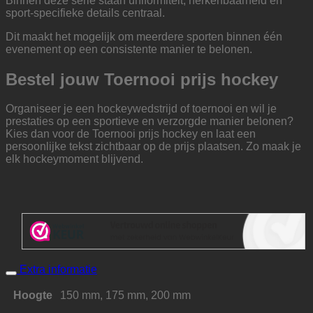
Binnen deze serie staan uniformiteit, herkenbaarheid en
sport-specifieke details centraal.
Dit maakt het mogelijk om meerdere sporten binnen één
evenement op een consistente manier te belonen.
Bestel jouw Toernooi prijs hockey
Organiseer je een hockeywedstrijd of toernooi en wil je
prestaties op een sportieve en verzorgde manier belonen?
Kies dan voor de Toernooi prijs hockey en laat een
persoonlijke tekst zichtbaar op de prijs plaatsen. Zo maak je
elk hockeymoment blijvend.
Extra informatie
Hoogte
150 mm, 175 mm, 200 mm