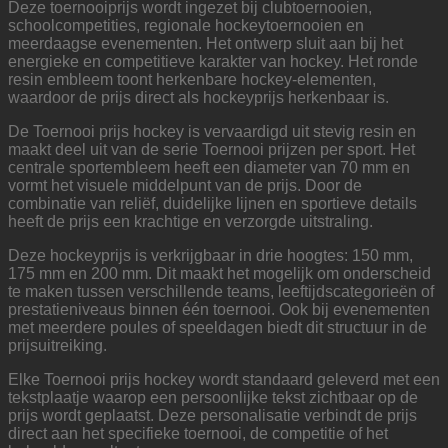
Deze toernooiprijs wordt ingezet bij clubtoernooien,
schoolcompetities, regionale hockeytoernooien en
meerdaagse evenementen. Het ontwerp sluit aan bij het
energieke en competitieve karakter van hockey. Het ronde
resin embleem toont herkenbare hockey-elementen,
waardoor de prijs direct als hockeyprijs herkenbaar is.
De Toernooi prijs hockey is vervaardigd uit stevig resin en
maakt deel uit van de serie Toernooi prijzen per sport. Het
centrale sportembleem heeft een diameter van 70 mm en
vormt het visuele middelpunt van de prijs. Door de
combinatie van reliëf, duidelijke lijnen en sportieve details
heeft de prijs een krachtige en verzorgde uitstraling.
Deze hockeyprijs is verkrijgbaar in drie hoogtes: 150 mm,
175 mm en 200 mm. Dit maakt het mogelijk om onderscheid
te maken tussen verschillende teams, leeftijdscategorieën of
prestatieniveaus binnen één toernooi. Ook bij evenementen
met meerdere poules of speeldagen biedt dit structuur in de
prijsuitreiking.
Elke Toernooi prijs hockey wordt standaard geleverd met een
tekstplaatje waarop een persoonlijke tekst zichtbaar op de
prijs wordt geplaatst. Deze personalisatie verbindt de prijs
direct aan het specifieke toernooi, de competitie of het