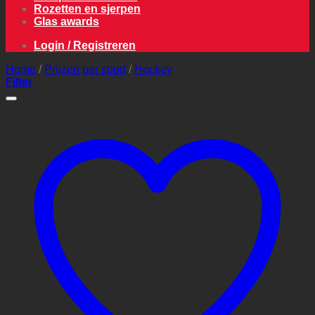
Rozetten en sjerpen
Glas awards
Login / Registreren
Home
/
Prijzen per sport
/
Hockey
Filter