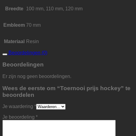
Breedte
100 mm, 110 mm, 120 mm
Embleem
70 mm
Materiaal
Resin
Beoordelingen (0)
Beoordelingen
Er zijn nog geen beoordelingen.
Wees de eerste om “Toernooi prijs hockey” te
beoordelen
Je waardering
*
Je beoordeling
*