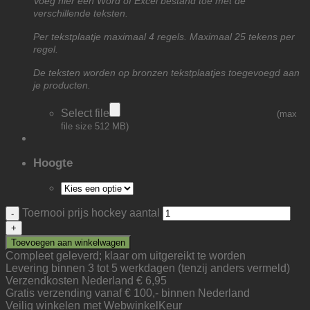
Voeg hier een Word of Excel bestand toe met de
verschillende teksten.
Per tekstplaatje maximaal 4 regels. Maximaal 25 tekens per
regel.
De teksten worden op bronzen tekstplaatjes toegevoegd aan
je producten.
Select file
(max
file size 512 MB)
Hoogte
Toernooi prijs hockey aantal
Toevoegen aan winkelwagen
Compleet geleverd; klaar om uitgereikt te worden
Levering binnen 3 tot 5 werkdagen (tenzij anders vermeld)
Verzendkosten Nederland € 6,95
Gratis verzending vanaf € 100,- binnen Nederland
Veilig winkelen met WebwinkelKeur