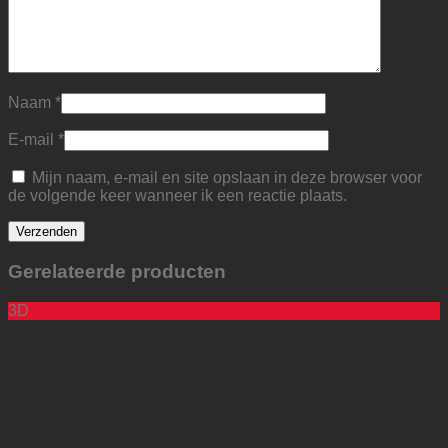
Naam
*
E-mail
*
Mijn naam, e-mail en site opslaan in deze browser voor
de volgende keer wanneer ik een reactie plaats.
Gerelateerde producten
3D