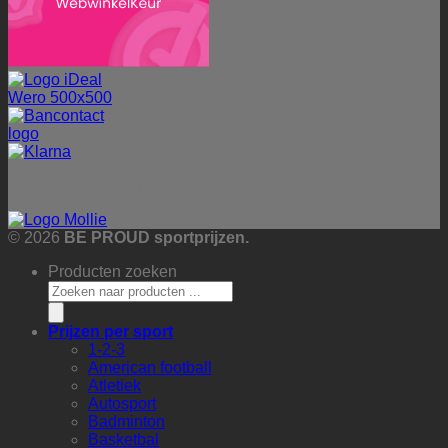
Betalingen worden veilig verwerkt via onze betaalprovider:
© 2026
BE PROUD sportprijzen.
Producten zoeken
Prijzen per sport
1-2-3
American football
Atletiek
Autosport
Badminton
Basketbal