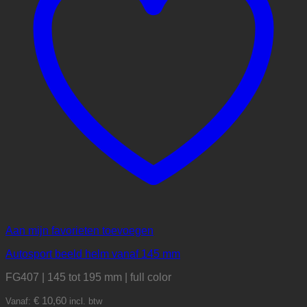
Aan mijn favorieten toevoegen
Autosport beeld helm vanaf 145 mm
FG407 | 145 tot 195 mm | full color
€
10,60
Vanaf:
incl. btw