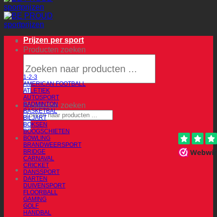
Prijzen per sport
Producten zoeken
1-2-3
AMERICAN FOOTBALL
ATLETIEK
AUTOSPORT
BADMINTON
Producten zoeken
BASKETBAL
BILJART
BOKSEN
BOOGSCHIETEN
BOWLING
BRANDWEERSPORT
BRIDGE
CARNAVAL
CRICKET
DANSSPORT
DARTEN
DUIVENSPORT
FLOORBALL
GAMING
GOLF
HANDBAL