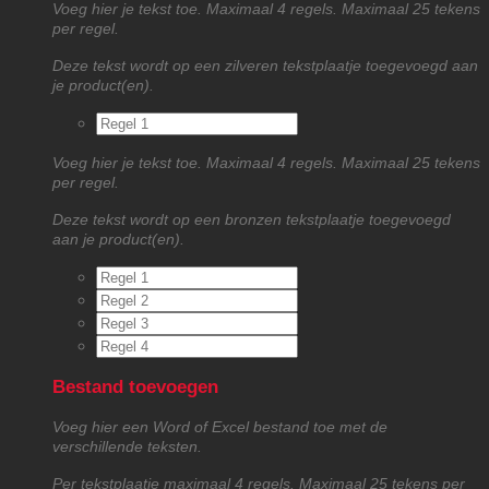
Voeg hier je tekst toe. Maximaal 4 regels. Maximaal 25 tekens
per regel.
Deze tekst wordt op een zilveren tekstplaatje toegevoegd aan
je product(en).
Voeg hier je tekst toe. Maximaal 4 regels. Maximaal 25 tekens
per regel.
Deze tekst wordt op een bronzen tekstplaatje toegevoegd
aan je product(en).
Bestand toevoegen
Voeg hier een Word of Excel bestand toe met de
verschillende teksten.
Per tekstplaatje maximaal 4 regels. Maximaal 25 tekens per