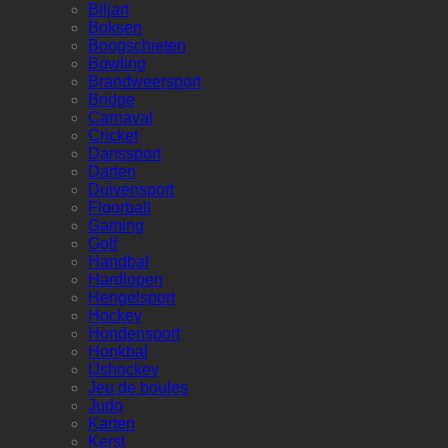
Biljart
Boksen
Boogschieten
Bowling
Brandweersport
Bridge
Carnaval
Cricket
Danssport
Darten
Duivensport
Floorball
Gaming
Golf
Handbal
Hardlopen
Hengelsport
Hockey
Hondensport
Honkbal
IJshockey
Jeu de boules
Judo
Karten
Kerst