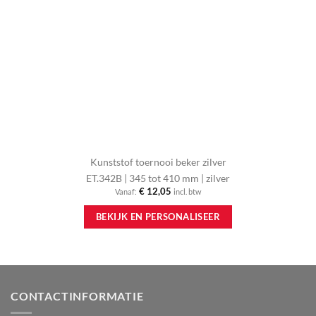
Kunststof toernooi beker zilver
ET.342B | 345 tot 410 mm | zilver
€
12,05
Vanaf:
incl. btw
Dit
BEKIJK EN PERSONALISEER
product
heeft
meerdere
variaties.
Deze
optie
CONTACTINFORMATIE
kan