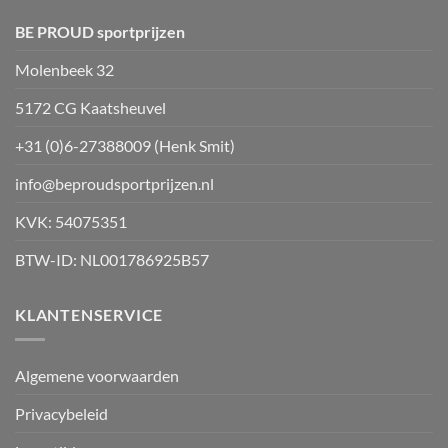
gekozen
worden
BE PROUD sportprijzen
op
Molenbeek 32
de
productpagina
5172 CG Kaatsheuvel
+31 (0)6-27388009 (Henk Smit)
info@beproudsportprijzen.nl
KVK: 54075351
BTW-ID: NL001786925B57
KLANTENSERVICE
Algemene voorwaarden
Privacybeleid