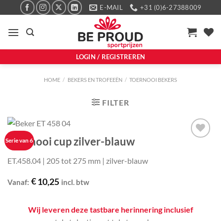
Ga
E-MAIL
+31 (0)6-27388009
naar
inhoud
LOGIN / REGISTREREN
HOME
/
BEKERS EN TROFEEËN
/
TOERNOOI BEKERS
FILTER
Toernooi cup zilver-blauw
Serie van 6
Aan mijn
favorieten
ET.458.04 | 205 tot 275 mm | zilver-blauw
toevoegen
€
10,25
Vanaf:
incl. btw
Wij leveren deze tastbare herinnering inclusief