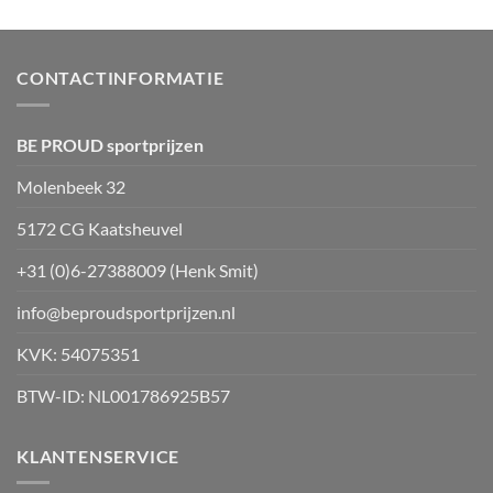
meerdere
variaties.
Deze
optie
CONTACTINFORMATIE
kan
gekozen
worden
BE PROUD sportprijzen
op
Molenbeek 32
de
productpagina
5172 CG Kaatsheuvel
+31 (0)6-27388009 (Henk Smit)
info@beproudsportprijzen.nl
KVK: 54075351
BTW-ID: NL001786925B57
KLANTENSERVICE