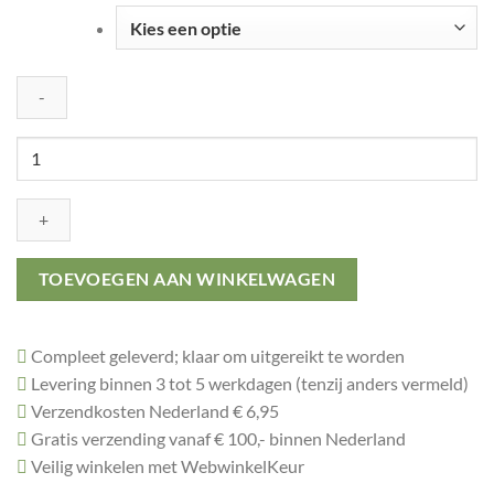
Toernooi
beker
met
rood
accent
aantal
TOEVOEGEN AAN WINKELWAGEN
Compleet geleverd; klaar om uitgereikt te worden
Levering binnen 3 tot 5 werkdagen (tenzij anders vermeld)
Verzendkosten Nederland € 6,95
Gratis verzending vanaf € 100,- binnen Nederland
Veilig winkelen met WebwinkelKeur