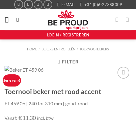
Ga
E-MAIL
+31 (0)6-27388009
naar
inhoud
LOGIN / REGISTREREN
HOME
/
BEKERS EN TROFEEËN
/
TOERNOOI BEKERS
FILTER
Serie van 6
Aan mijn
favorieten
Toernooi beker met rood accent
toevoegen
ET.459.06 | 240 tot 310 mm | goud-rood
€
11,30
Vanaf:
incl. btw