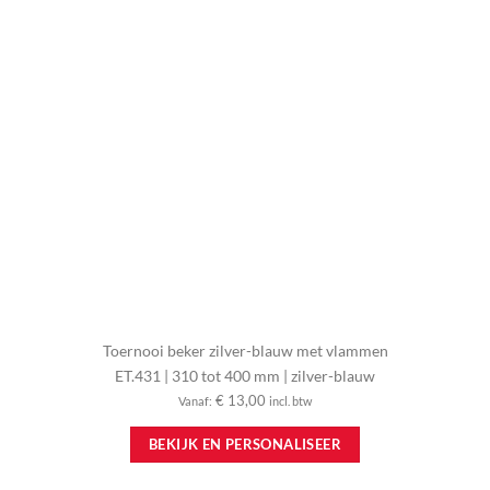
Toernooi beker zilver-blauw met vlammen
ET.431 | 310 tot 400 mm | zilver-blauw
€
13,00
Vanaf:
incl. btw
Dit
BEKIJK EN PERSONALISEER
product
heeft