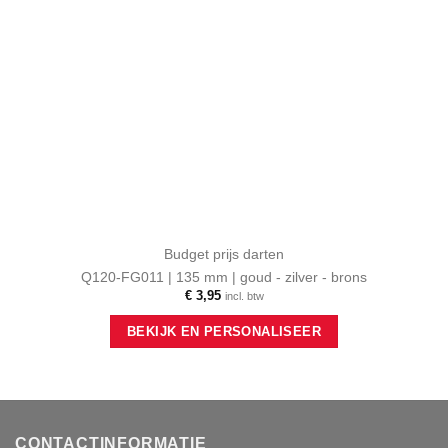
Budget prijs darten
Q120-FG011 | 135 mm | goud - zilver - brons
€
3,95
incl. btw
Dit
BEKIJK EN PERSONALISEER
product
heeft
meerdere
variaties.
Deze
optie
CONTACTINFORMATIE