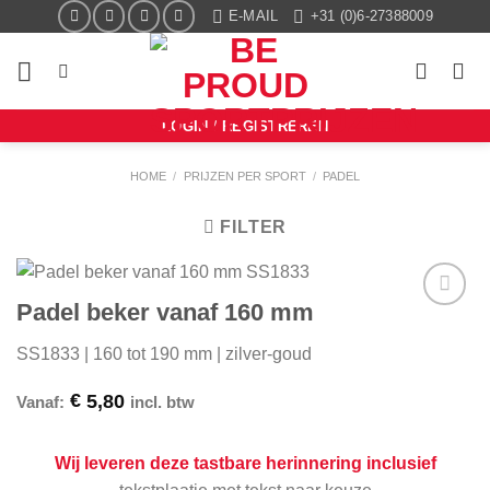
Ga
E-MAIL
+31 (0)6-27388009
naar
inhoud
LOGIN / REGISTREREN
HOME
/
PRIJZEN PER SPORT
/
PADEL
FILTER
Padel beker vanaf 160 mm
Aan mijn
favorieten
SS1833 | 160 tot 190 mm | zilver-goud
toevoegen
€
5,80
Vanaf:
incl. btw
Wij leveren deze tastbare herinnering inclusief