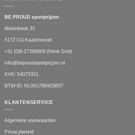
kan
gekozen
worden
BE PROUD sportprijzen
op
Molenbeek 32
de
productpagina
5172 CG Kaatsheuvel
+31 (0)6-27388009 (Henk Smit)
info@beproudsportprijzen.nl
KVK: 54075351
BTW-ID: NL001786925B57
KLANTENSERVICE
Algemene voorwaarden
Privacybeleid