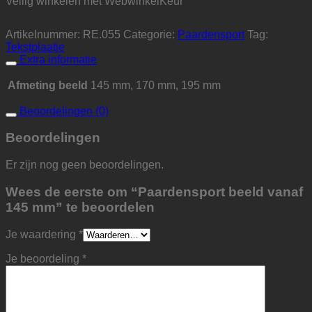
Veilig winkelen met WebwinkelKeur
Artikelnummer:
RE.055
Categorie:
Paardensport
Tag:
Tekstplaatje
Extra informatie
Afmeting beeld
145 mm, 170 mm, 195 mm
Beoordelingen (0)
Beoordelingen
Er zijn nog geen beoordelingen.
Wees de eerste om “Paardensport beeld vanaf
145 mm” te beoordelen
Je waardering
*
Je beoordeling
*