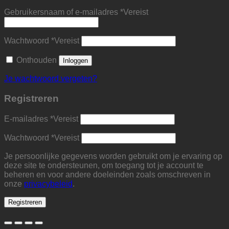
Gebruikersnaam of e-mailadres
*
Vereist
Wachtwoord
*
Vereist
Onthouden
Inloggen
Je wachtwoord vergeten?
Registreren
E-mailadres
*
Vereist
Wachtwoord
*
Vereist
Je persoonlijke gegevens worden gebruikt om je ervaring op
deze site te ondersteunen, om toegang tot je account te
beheren en voor andere doeleinden zoals omschreven in
onze
privacybeleid
.
Registreren