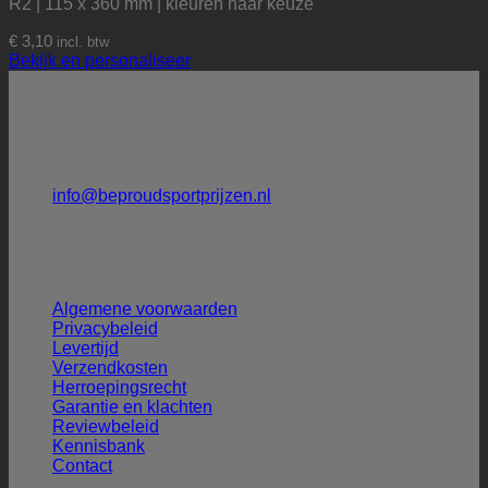
R2 | 115 x 360 mm | kleuren naar keuze
€
3,10
incl. btw
Bekijk en personaliseer
Contactinformatie
BE PROUD sportprijzen
Molenbeek 32
5172 CG Kaatsheuvel
+31 (0)6-27388009 (Henk Smit)
info@beproudsportprijzen.nl
KVK: 54075351
BTW-ID: NL001786925B57
Klantenservice
Algemene voorwaarden
Privacybeleid
Levertijd
Verzendkosten
Herroepingsrecht
Garantie en klachten
Reviewbeleid
Kennisbank
Contact