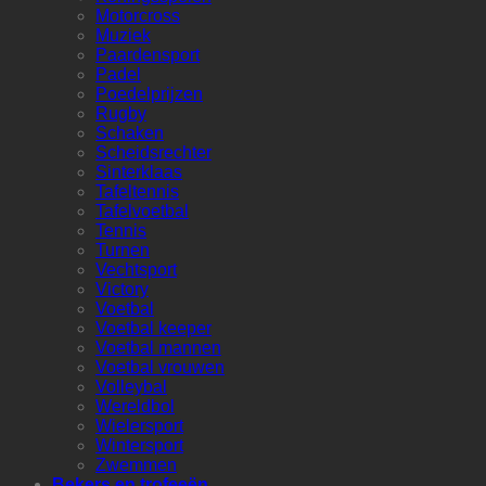
Motorcross
Muziek
Paardensport
Padel
Poedelprijzen
Rugby
Schaken
Scheidsrechter
Sinterklaas
Tafeltennis
Tafelvoetbal
Tennis
Turnen
Vechtsport
Victory
Voetbal
Voetbal keeper
Voetbal mannen
Voetbal vrouwen
Volleybal
Wereldbol
Wielersport
Wintersport
Zwemmen
Bekers en trofeeën