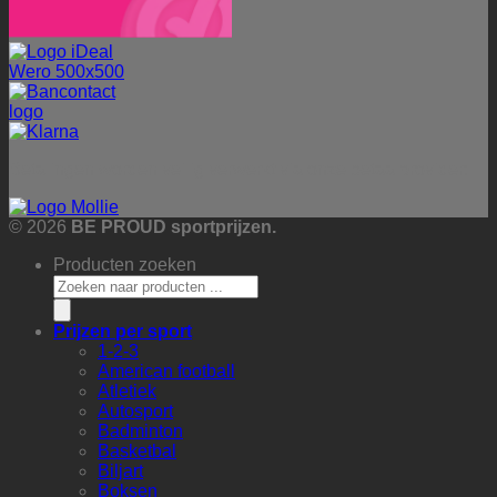
Betalingen worden veilig verwerkt via onze betaalprovider:
© 2026
BE PROUD sportprijzen.
Producten zoeken
Prijzen per sport
1-2-3
American football
Atletiek
Autosport
Badminton
Basketbal
Biljart
Boksen