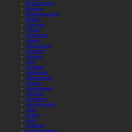
Boogschieten
Bowling
Brandweersport
Bridge
Carnaval
Cricket
Danssport
Darten
Duivensport
Floorball
Gaming
Golf
Handbal
Hardlopen
Hengelsport
Hockey
Hondensport
Honkbal
IJshockey
Jeu de boules
Judo
Karten
Kerst
Kinderen
Koningsspelen