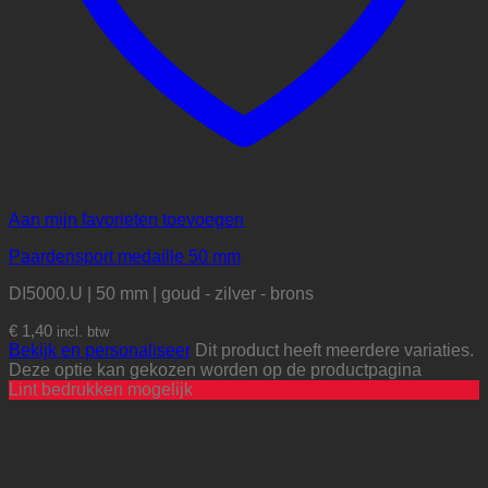
Aan mijn favorieten toevoegen
Paardensport medaille 50 mm
DI5000.U | 50 mm | goud - zilver - brons
€
1,40
incl. btw
Bekijk en personaliseer
Dit product heeft meerdere variaties.
Deze optie kan gekozen worden op de productpagina
Lint bedrukken mogelijk