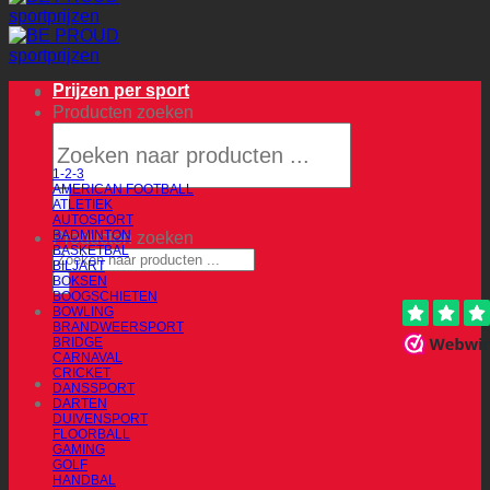
Prijzen per sport
Producten zoeken
1-2-3
AMERICAN FOOTBALL
ATLETIEK
AUTOSPORT
BADMINTON
Producten zoeken
BASKETBAL
BILJART
BOKSEN
BOOGSCHIETEN
BOWLING
BRANDWEERSPORT
BRIDGE
CARNAVAL
CRICKET
DANSSPORT
DARTEN
DUIVENSPORT
FLOORBALL
GAMING
GOLF
HANDBAL