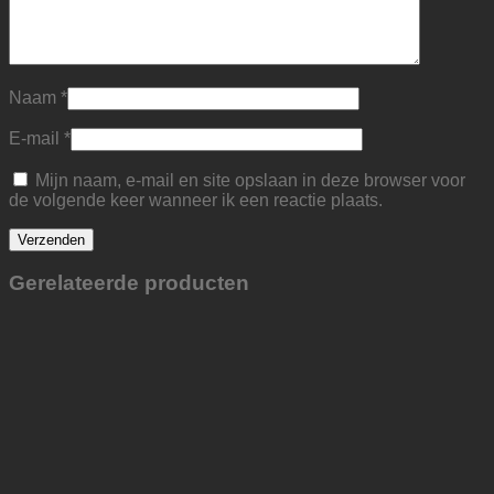
Naam
*
E-mail
*
Mijn naam, e-mail en site opslaan in deze browser voor
de volgende keer wanneer ik een reactie plaats.
Gerelateerde producten