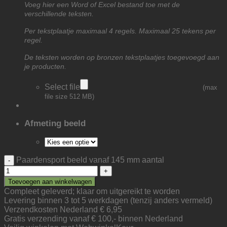
Voeg hier een Word of Excel bestand toe met de
verschillende teksten.
Per tekstplaatje maximaal 4 regels. Maximaal 25 tekens per
regel.
De teksten worden op bronzen tekstplaatjes toegevoegd aan
je producten.
Select file
(max
file size 512 MB)
Afmeting beeld
Paardensport beeld vanaf 145 mm aantal
Toevoegen aan winkelwagen
Compleet geleverd; klaar om uitgereikt te worden
Levering binnen 3 tot 5 werkdagen (tenzij anders vermeld)
Verzendkosten Nederland € 6,95
Gratis verzending vanaf € 100,- binnen Nederland