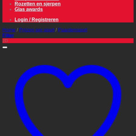
Rozetten en sjerpen
Glas awards
Login / Registreren
Home
/
Prijzen per sport
/
Paardensport
Filter
2D