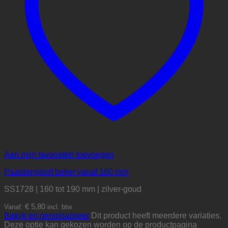
Aan mijn favorieten toevoegen
Paardensport beker vanaf 160 mm
SS1728 | 160 tot 190 mm | zilver-goud
€
5,80
Vanaf:
incl. btw
Bekijk en personaliseer
Dit product heeft meerdere variaties.
Deze optie kan gekozen worden op de productpagina