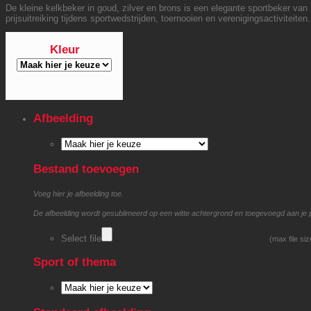
De kleine kelkbeker in goud, zilver en brons is een elegante sportbeker van
prijsuitreiking tijdens sportwedstrijden, toernooien en verenigingsactiviteiten.
Kleur
Afbeelding
Bestand toevoegen
Voeg hier je afbeelding toe.
De afbeelding wordt gesublimeerd op een witte achtergrond en toegevoegd aan je 
Select file
(max file si
Sport of thema