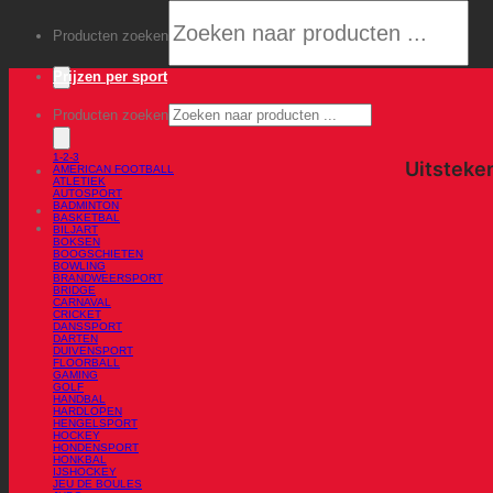
Producten zoeken
Prijzen per sport
Producten zoeken
1-2-3
AMERICAN FOOTBALL
ATLETIEK
AUTOSPORT
BADMINTON
BASKETBAL
BILJART
BOKSEN
BOOGSCHIETEN
BOWLING
BRANDWEERSPORT
BRIDGE
CARNAVAL
CRICKET
DANSSPORT
DARTEN
DUIVENSPORT
FLOORBALL
GAMING
GOLF
HANDBAL
HARDLOPEN
HENGELSPORT
HOCKEY
HONDENSPORT
HONKBAL
IJSHOCKEY
JEU DE BOULES