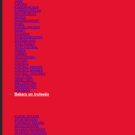
JUDO
KARTEN
KINDERPRIJZEN
KONINGSSPELEN
MOTORCROSS
MUZIEK
PAARDENSPORT
PADEL
POEDELPRIJZEN
RUGBY
SCHAKEN
SCHEIDSRECHTER
SINTERKLAAS
TAFELTENNIS
TAFELVOETBAL
TENNIS
TURNEN
VECHTSPORT
VICTORY
VOETBAL
VOETBAL KEEPER
VOETBAL MANNEN
VOETBAL VROUWEN
VOLLEYBAL
WERELDBOL
WIELERSPORT
WINTERSPORT
ZWEMMEN
Bekers en trofeeën
KLEINE BEKERS
SPORTBEKERS
TOERNOOI BEKERS
WISSELBEKERS
GOUDEN TROFEEËN
ZILVEREN TROFEEËN