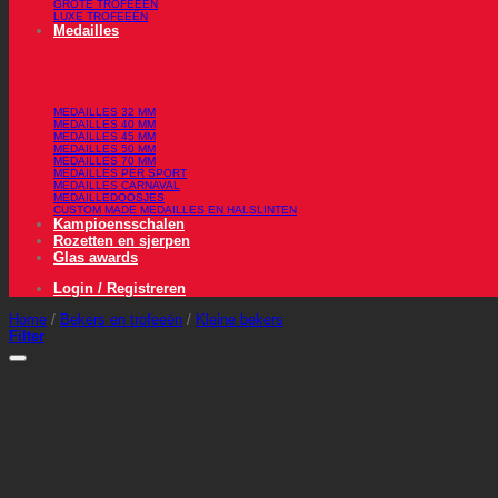
GROTE TROFEEËN
LUXE TROFEEËN
Medailles
MEDAILLES 32 MM
MEDAILLES 40 MM
MEDAILLES 45 MM
MEDAILLES 50 MM
MEDAILLES 70 MM
MEDAILLES PER SPORT
MEDAILLES CARNAVAL
MEDAILLEDOOSJES
CUSTOM MADE MEDAILLES EN HALSLINTEN
Kampioensschalen
Rozetten en sjerpen
Glas awards
Login / Registreren
Home
/
Bekers en trofeeën
/
Kleine bekers
Filter