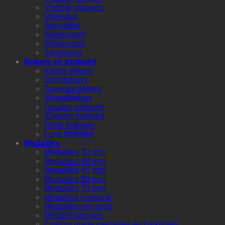
Voetbal vrouwen
Volleybal
Wereldbol
Wielersport
Wintersport
Zwemmen
Bekers en trofeeën
Kleine bekers
Sportbekers
Toernooi bekers
Wisselbekers
Gouden trofeeën
Zilveren trofeeën
Grote trofeeën
Luxe trofeeën
Medailles
Medailles 32 mm
Medailles 40 mm
Medailles 45 mm
Medailles 50 mm
Medailles 70 mm
Medailles carnaval
Medailles per sport
Medailledoosjes
Custom made medailles en halslinten