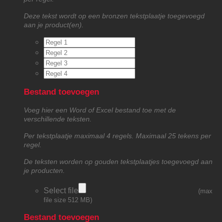
Deze tekst wordt op een bronzen tekstplaatje toegevoegd
aan je product(en).
Bestand toevoegen
Voeg hier een Word of Excel bestand toe met de
verschillende teksten.
Per tekstplaatje maximaal 4 regels. Maximaal 25 tekens per
regel.
De teksten worden op gouden tekstplaatjes toegevoegd aan
je producten.
Select file
(max
file size 512 MB)
Bestand toevoegen