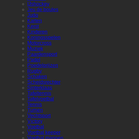
IJshockey
Jeu de boules
Judo
Karten
Kerst
Kinderen
Koningsspelen
Motorcross
Muziek
Paardensport
Padel
Poedelprijzen
Rugby
Schaken
Scheidsrechter
Sinterklaas
Tafeltennis
Tafelvoetbal
Tennis
Turnen
Vechtsport
Victory
Voetbal
Voetbal keeper
Voetbal mannen