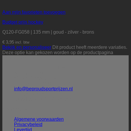
Aan mijn favorieten toevoegen
Budget prijs hockey
Q120-FG058 | 135 mm | goud - zilver - brons
€
3,95
incl. btw
Bekijk en personaliseer
Dit product heeft meerdere variaties.
Deze optie kan gekozen worden op de productpagina
Contactinformatie
BE PROUD sportprijzen
Molenbeek 32
5172 CG Kaatsheuvel
+31 (0)6-27388009 (Henk Smit)
info@beproudsportprijzen.nl
KVK: 54075351
BTW-ID: NL001786925B57
Klantenservice
Algemene voorwaarden
Privacybeleid
Levertijd