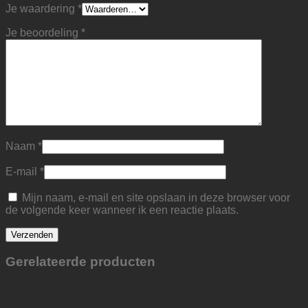
Je waardering
*
Je beoordeling
*
Naam
*
E-mail
*
Mijn naam, e-mail en site opslaan in deze browser voor
de volgende keer wanneer ik een reactie plaats.
Gerelateerde producten