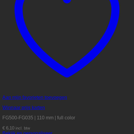
Aan mijn favorieten toevoegen
Winnaar prijs karten
FG500-FG035 | 110 mm | full color
€
6,10
incl. btw
Bekijk en personaliseer