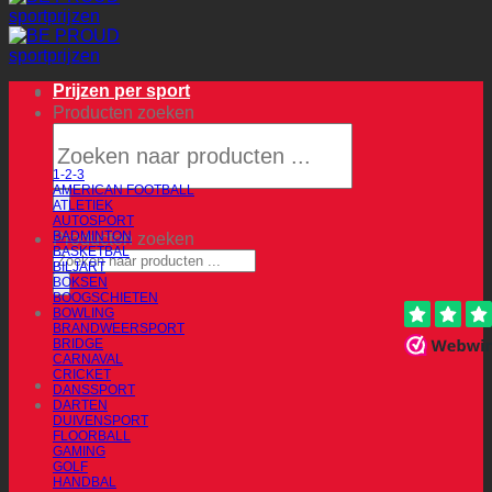
Prijzen per sport
Producten zoeken
1-2-3
AMERICAN FOOTBALL
ATLETIEK
AUTOSPORT
BADMINTON
Producten zoeken
BASKETBAL
BILJART
BOKSEN
BOOGSCHIETEN
BOWLING
BRANDWEERSPORT
BRIDGE
CARNAVAL
CRICKET
DANSSPORT
DARTEN
DUIVENSPORT
FLOORBALL
GAMING
GOLF
HANDBAL