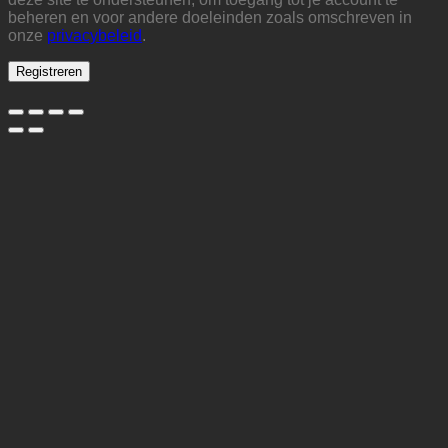
beheren en voor andere doeleinden zoals omschreven in
onze
privacybeleid
.
Registreren