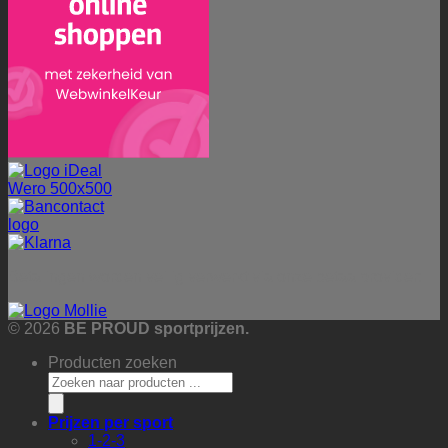
Betalingen worden veilig verwerkt via onze betaalprovider:
© 2026
BE PROUD sportprijzen.
Producten zoeken
Prijzen per sport
1-2-3