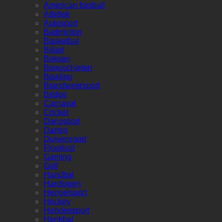
American football
Atletiek
Autosport
Badminton
Basketbal
Biljart
Boksen
Boogschieten
Bowling
Brandweersport
Bridge
Carnaval
Cricket
Danssport
Darten
Duivensport
Floorball
Gaming
Golf
Handbal
Hardlopen
Hengelsport
Hockey
Hondensport
Honkbal