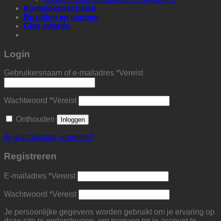
Kampioensschalen
Rozetten en sjerpen
Glas awards
Login
Gebruikersnaam of e-mailadres
*
Vereist
Wachtwoord
*
Vereist
Onthouden
Inloggen
Je wachtwoord vergeten?
Registreren
E-mailadres
*
Vereist
Wachtwoord
*
Vereist
Je persoonlijke gegevens worden gebruikt om je ervaring op
deze site te ondersteunen, om toegang tot je account te