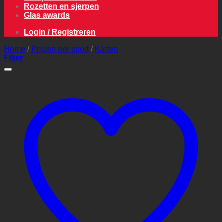
Rozetten en sjerpen
Glas awards
Login / Registreren
Home
/
Prijzen per sport
/
Karten
Filter