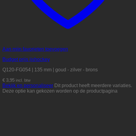
Aan mijn favorieten toevoegen
Budget prijs ijshockey
Q120-FG054 | 135 mm | goud - zilver - brons
€
3,95
incl. btw
Bekijk en personaliseer
Dit product heeft meerdere variaties.
Deze optie kan gekozen worden op de productpagina