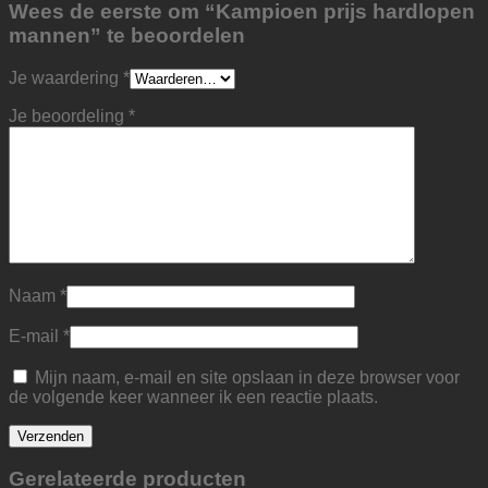
Wees de eerste om “Kampioen prijs hardlopen
mannen” te beoordelen
Je waardering
*
Je beoordeling
*
Naam
*
E-mail
*
Mijn naam, e-mail en site opslaan in deze browser voor
de volgende keer wanneer ik een reactie plaats.
Gerelateerde producten