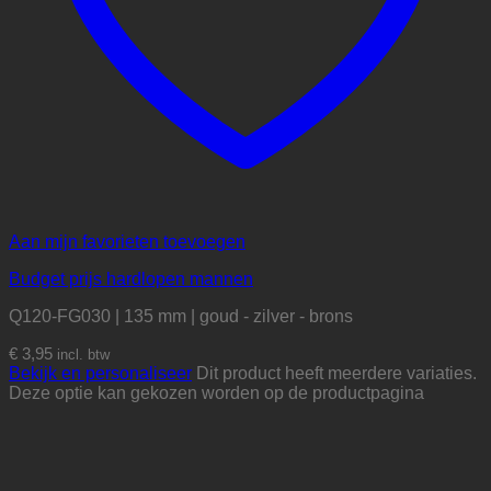
Aan mijn favorieten toevoegen
Budget prijs hardlopen mannen
Q120-FG030 | 135 mm | goud - zilver - brons
€
3,95
incl. btw
Bekijk en personaliseer
Dit product heeft meerdere variaties.
Deze optie kan gekozen worden op de productpagina