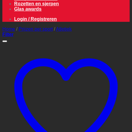
Rozetten en sjerpen
Glas awards
Login / Registreren
Home
/
Prijzen per sport
/
Atletiek
Filter