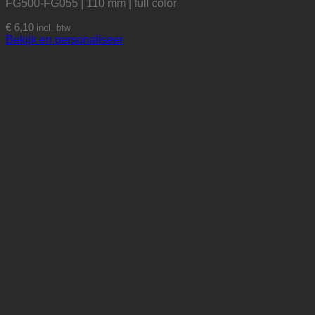
FG500-FG055 | 110 mm | full color
€
6,10
incl. btw
Bekijk en personaliseer