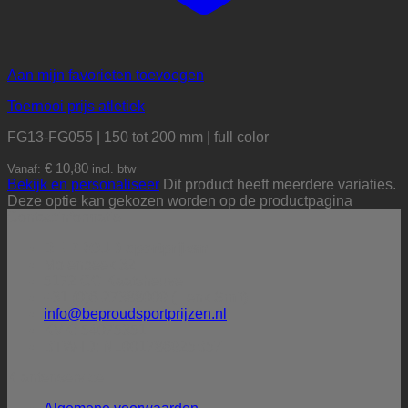
Aan mijn favorieten toevoegen
Toernooi prijs atletiek
FG13-FG055 | 150 tot 200 mm | full color
€
10,80
Vanaf:
incl. btw
Bekijk en personaliseer
Dit product heeft meerdere variaties.
Deze optie kan gekozen worden op de productpagina
Contactinformatie
BE PROUD sportprijzen
Molenbeek 32
5172 CG Kaatsheuvel
+31 (0)6-27388009 (Henk Smit)
info@beproudsportprijzen.nl
KVK: 54075351
BTW-ID: NL001786925B57
Klantenservice