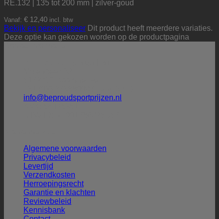
RE.132 | 135 tot 200 mm | zilver-goud
€
12,40
Vanaf:
incl. btw
Bekijk en personaliseer
Dit product heeft meerdere variaties.
Deze optie kan gekozen worden op de productpagina
Contactinformatie
BE PROUD sportprijzen
Molenbeek 32
5172 CG Kaatsheuvel
+31 (0)6-27388009 (Henk Smit)
info@beproudsportprijzen.nl
KVK: 54075351
BTW-ID: NL001786925B57
Klantenservice
Algemene voorwaarden
Privacybeleid
Levertijd
Verzendkosten
Herroepingsrecht
Garantie en klachten
Reviewbeleid
Kennisbank
Contact