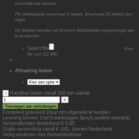
verschillende teksten.
Per tekstplaatje maximaal 4 regels. Maximaal 25 tekens per
regel.
De teksten worden op bronzen tekstplaatjes toegevoegd aan
je producten.
Select file
(max
file size 512 MB)
Afmeting beker
Handbal beker vanaf 160 mm aantal
Toevoegen aan winkelwagen
Compleet geleverd; klaar om uitgereikt te worden
Levering binnen 3 tot 5 werkdagen (tenzij anders vermeld)
Verzendkosten Nederland € 6,95
Gratis verzending vanaf € 100,- binnen Nederland
Veilig winkelen met WebwinkelKeur