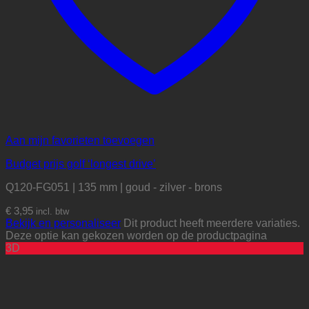
Aan mijn favorieten toevoegen
Budget prijs golf ‘longest drive’
Q120-FG051 | 135 mm | goud - zilver - brons
€
3,95
incl. btw
Bekijk en personaliseer
Dit product heeft meerdere variaties.
Deze optie kan gekozen worden op de productpagina
3D