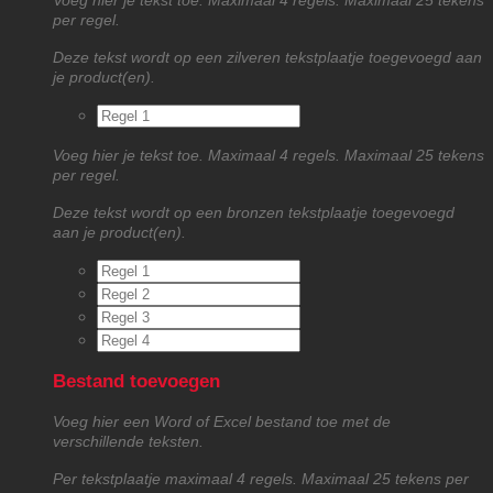
Voeg hier je tekst toe. Maximaal 4 regels. Maximaal 25 tekens
per regel.
Deze tekst wordt op een zilveren tekstplaatje toegevoegd aan
je product(en).
Voeg hier je tekst toe. Maximaal 4 regels. Maximaal 25 tekens
per regel.
Deze tekst wordt op een bronzen tekstplaatje toegevoegd
aan je product(en).
Bestand toevoegen
Voeg hier een Word of Excel bestand toe met de
verschillende teksten.
Per tekstplaatje maximaal 4 regels. Maximaal 25 tekens per