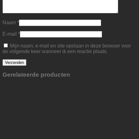
Naam
*
E-mail
*
Mijn naam, e-mail en site opslaan in deze browser voor
de volgende keer wanneer ik een reactie plaats.
Gerelateerde producten