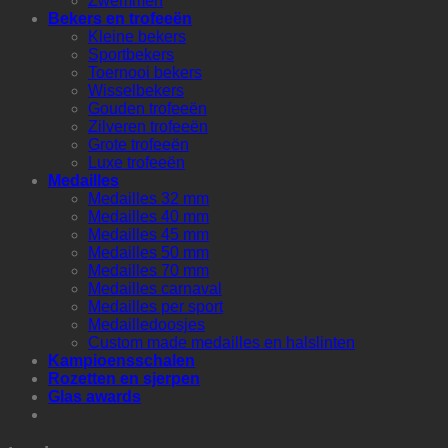
Zwemmen
Bekers en trofeeën
Kleine bekers
Sportbekers
Toernooi bekers
Wisselbekers
Gouden trofeeën
Zilveren trofeeën
Grote trofeeën
Luxe trofeeën
Medailles
Medailles 32 mm
Medailles 40 mm
Medailles 45 mm
Medailles 50 mm
Medailles 70 mm
Medailles carnaval
Medailles per sport
Medailledoosjes
Custom made medailles en halslinten
Kampioensschalen
Rozetten en sjerpen
Glas awards