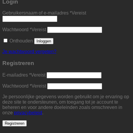
Login
Gebruikersnaam of e-mailadres
*
Vereist
Wachtwoord
*
Vereist
Onthouden
Inloggen
Je wachtwoord vergeten?
Registreren
E-mailadres
*
Vereist
Wachtwoord
*
Vereist
Je persoonlijke gegevens worden gebruikt om je ervaring op
deze site te ondersteunen, om toegang tot je account te
beheren en voor andere doeleinden zoals omschreven in
onze
privacybeleid
.
Registreren