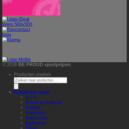
Betalingen worden veilig verwerkt via onze betaalprovider:
© 2026
BE PROUD sportprijzen.
Producten zoeken
Prijzen per sport
1-2-3
American football
Atletiek
Autosport
Badminton
Basketbal
Biljart