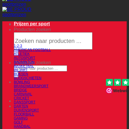
Prijzen per sport
Producten zoeken
1-2-3
AMERICAN FOOTBALL
ATLETIEK
AUTOSPORT
BADMINTON
Producten zoeken
BASKETBAL
BILJART
BOKSEN
BOOGSCHIETEN
BOWLING
BRANDWEERSPORT
BRIDGE
CARNAVAL
CRICKET
DANSSPORT
DARTEN
DUIVENSPORT
FLOORBALL
GAMING
GOLF
HANDBAL