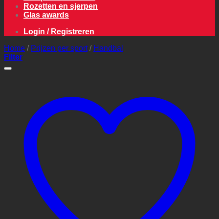
Rozetten en sjerpen
Glas awards
Login / Registreren
Home
/
Prijzen per sport
/
Handbal
Filter