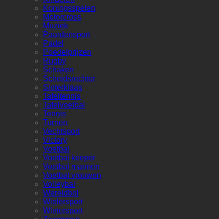
Koningsspelen
Motorcross
Muziek
Paardensport
Padel
Poedelprijzen
Rugby
Schaken
Scheidsrechter
Sinterklaas
Tafeltennis
Tafelvoetbal
Tennis
Turnen
Vechtsport
Victory
Voetbal
Voetbal keeper
Voetbal mannen
Voetbal vrouwen
Volleybal
Wereldbol
Wielersport
Wintersport