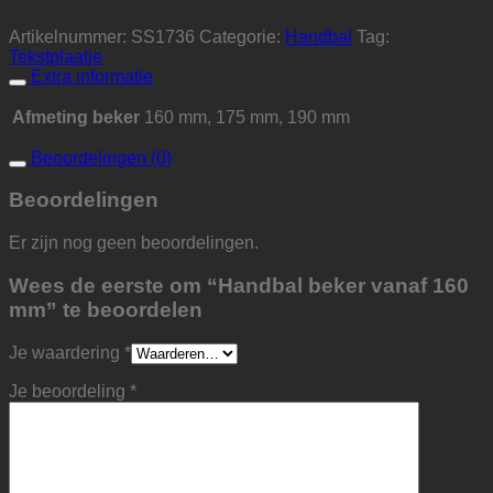
Artikelnummer:
SS1736
Categorie:
Handbal
Tag:
Tekstplaatje
Extra informatie
Afmeting beker
160 mm, 175 mm, 190 mm
Beoordelingen (0)
Beoordelingen
Er zijn nog geen beoordelingen.
Wees de eerste om “Handbal beker vanaf 160
mm” te beoordelen
Je waardering
*
Je beoordeling
*