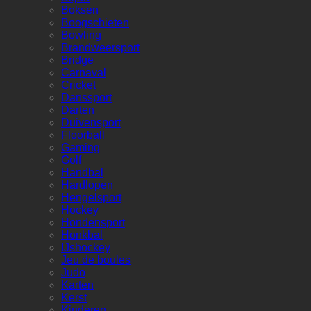
Boksen
Boogschieten
Bowling
Brandweersport
Bridge
Carnaval
Cricket
Danssport
Darten
Duivensport
Floorball
Gaming
Golf
Handbal
Hardlopen
Hengelsport
Hockey
Hondensport
Honkbal
IJshockey
Jeu de boules
Judo
Karten
Kerst
Kinderen