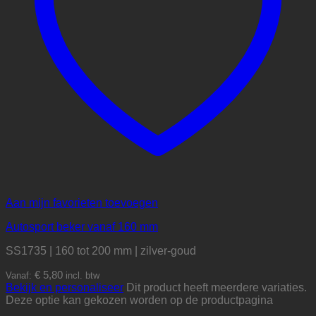
Aan mijn favorieten toevoegen
Autosport beker vanaf 160 mm
SS1735 | 160 tot 200 mm | zilver-goud
€
5,80
Vanaf:
incl. btw
Bekijk en personaliseer
Dit product heeft meerdere variaties.
Deze optie kan gekozen worden op de productpagina