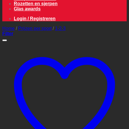
Rozetten en sjerpen
Glas awards
Login / Registreren
Home
/
Prijzen per sport
/
1-2-3
Filter