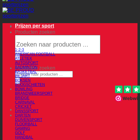
Prijzen per sport
Producten zoeken
1-2-3
AMERICAN FOOTBALL
ATLETIEK
AUTOSPORT
BADMINTON
Producten zoeken
BASKETBAL
BILJART
BOKSEN
BOOGSCHIETEN
BOWLING
BRANDWEERSPORT
BRIDGE
CARNAVAL
CRICKET
DANSSPORT
DARTEN
DUIVENSPORT
FLOORBALL
GAMING
GOLF
HANDBAL