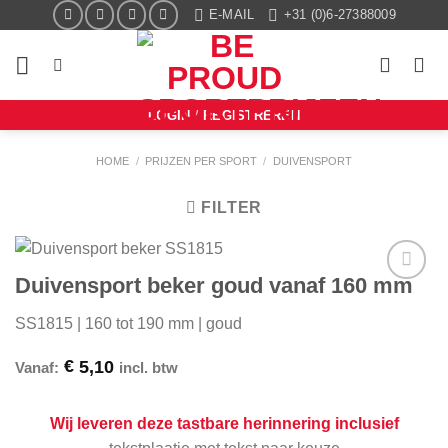
Ga
E-MAIL
+31 (0)6-27388009
naar
inhoud
LOGIN / REGISTREREN
HOME
/
PRIJZEN PER SPORT
/
DUIVENSPORT
FILTER
Duivensport beker goud vanaf 160 mm
Aan mijn
favorieten
SS1815 | 160 tot 190 mm | goud
toevoegen
€
5,10
Vanaf:
incl. btw
Wij leveren deze tastbare herinnering inclusief