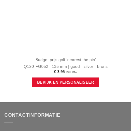
Budget prijs golf ‘nearest the pin’
Q120-FG052 | 135 mm | goud - zilver - brons
€
3,95
incl. btw
Dit
BEKIJK EN PERSONALISEER
product
heeft
meerdere
variaties.
Deze
optie
CONTACTINFORMATIE
kan
gekozen