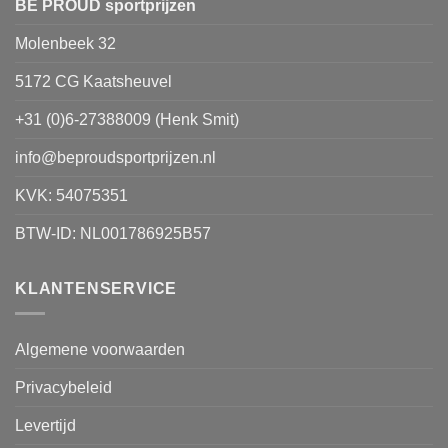
worden
BE PROUD sportprijzen
op
Molenbeek 32
de
productpagina
5172 CG Kaatsheuvel
+31 (0)6-27388009 (Henk Smit)
info@beproudsportprijzen.nl
KVK: 54075351
BTW-ID: NL001786925B57
KLANTENSERVICE
Algemene voorwaarden
Privacybeleid
Levertijd