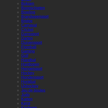
Boksen
Boogschieten
Bowling
Brandweersport
Bridge
Carnaval
Cricket
Danssport
Darten
Duivensport
Floorball
Gaming
Golf
Handbal
Hardlopen
Hengelsport
Hockey
Hondensport
Honkbal
IJshockey
Jeu de boules
Judo
Karten
Kerst
Kinderen