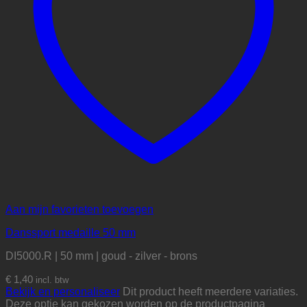
Aan mijn favorieten toevoegen
Danssport medaille 50 mm
DI5000.R | 50 mm | goud - zilver - brons
€
1,40
incl. btw
Bekijk en personaliseer
Dit product heeft meerdere variaties.
Deze optie kan gekozen worden op de productpagina