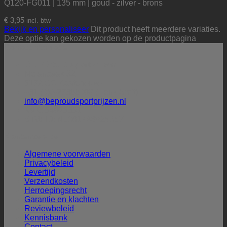
Q120-FG011 | 135 mm | goud - zilver - brons
€
3,95
incl. btw
Bekijk en personaliseer
Dit product heeft meerdere variaties.
Deze optie kan gekozen worden op de productpagina
Contactinformatie
BE PROUD sportprijzen
Molenbeek 32
5172 CG Kaatsheuvel
+31 (0)6-27388009 (Henk Smit)
info@beproudsportprijzen.nl
KVK: 54075351
BTW-ID: NL001786925B57
Klantenservice
Algemene voorwaarden
Privacybeleid
Levertijd
Verzendkosten
Herroepingsrecht
Garantie en klachten
Reviewbeleid
Kennisbank
Contact