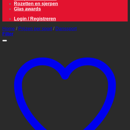
Rozetten en sjerpen
Glas awards
Login / Registreren
Home
/
Prijzen per sport
/
Danssport
Filter