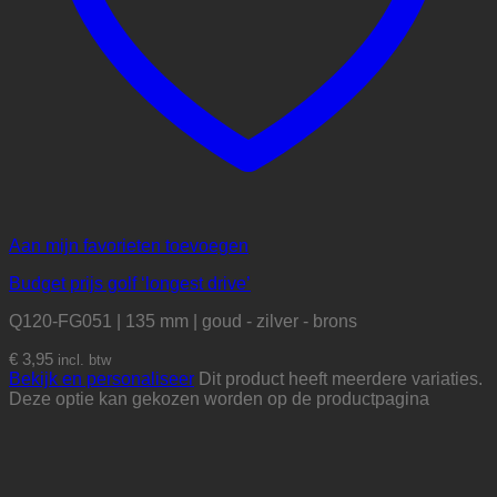
Aan mijn favorieten toevoegen
Budget prijs golf ‘longest drive’
Q120-FG051 | 135 mm | goud - zilver - brons
€
3,95
incl. btw
Bekijk en personaliseer
Dit product heeft meerdere variaties.
Deze optie kan gekozen worden op de productpagina