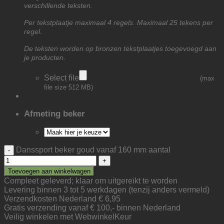
verschillende teksten.
Per tekstplaatje maximaal 4 regels. Maximaal 25 tekens per
regel.
De teksten worden op bronzen tekstplaatjes toegevoegd aan
je producten.
Select file
(max
file size 512 MB)
Afmeting beker
Danssport beker goud vanaf 160 mm aantal
Toevoegen aan winkelwagen
Compleet geleverd; klaar om uitgereikt te worden
Levering binnen 3 tot 5 werkdagen (tenzij anders vermeld)
Verzendkosten Nederland € 6,95
Gratis verzending vanaf € 100,- binnen Nederland
Veilig winkelen met WebwinkelKeur