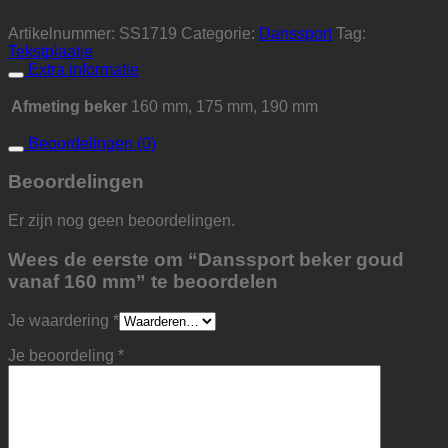
Artikelnummer:
SS1719
Categorie:
Danssport
Tag:
Tekstplaatje
Extra informatie
Afmeting beker
160 mm, 175 mm, 190 mm
Beoordelingen (0)
Beoordelingen
Er zijn nog geen beoordelingen.
Wees de eerste om “Danssport beker goud
vanaf 160 mm” te beoordelen
Je waardering
*
Je beoordeling
*