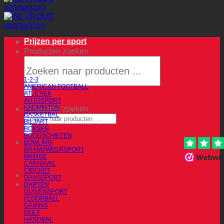
Prijzen per sport
Producten zoeken
1-2-3
AMERICAN FOOTBALL
ATLETIEK
AUTOSPORT
BADMINTON
Producten zoeken
BASKETBAL
BILJART
BOKSEN
BOOGSCHIETEN
BOWLING
BRANDWEERSPORT
BRIDGE
CARNAVAL
CRICKET
DANSSPORT
DARTEN
DUIVENSPORT
FLOORBALL
GAMING
GOLF
HANDBAL