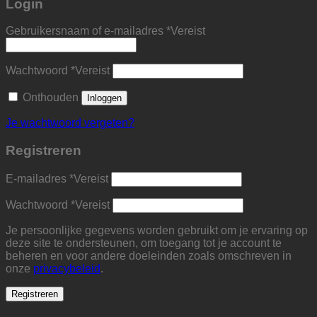
Login
Gebruikersnaam of e-mailadres
*
Vereist
Wachtwoord
*
Vereist
Onthouden
Inloggen
Je wachtwoord vergeten?
Registreren
E-mailadres
*
Vereist
Wachtwoord
*
Vereist
Je persoonlijke gegevens worden gebruikt om je ervaring op
deze site te ondersteunen, om toegang tot je account te
beheren en voor andere doeleinden zoals omschreven in
onze
privacybeleid
.
Registreren