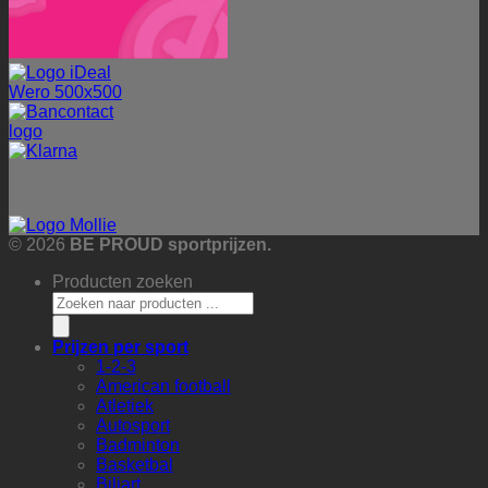
Betalingen worden veilig verwerkt via onze betaalprovider:
© 2026
BE PROUD sportprijzen.
Producten zoeken
Prijzen per sport
1-2-3
American football
Atletiek
Autosport
Badminton
Basketbal
Biljart