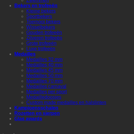
Zwemmen
Bekers en trofeeën
Kleine bekers
Sportbekers
Toernooi bekers
Wisselbekers
Gouden trofeeën
Zilveren trofeeën
Grote trofeeën
Luxe trofeeën
Medailles
Medailles 32 mm
Medailles 40 mm
Medailles 45 mm
Medailles 50 mm
Medailles 70 mm
Medailles carnaval
Medailles per sport
Medailledoosjes
Custom made medailles en halslinten
Kampioensschalen
Rozetten en sjerpen
Glas awards