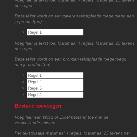
Voeg hier je tekst toe. Maximaal 4 regels. Maximaal 25 tekens
per regel.
Deze tekst wordt op een zilveren tekstplaatje toegevoegd aan
je product(en).
Voeg hier je tekst toe. Maximaal 4 regels. Maximaal 25 tekens
per regel.
Deze tekst wordt op een bronzen tekstplaatje toegevoegd
aan je product(en).
Bestand toevoegen
Voeg hier een Word of Excel bestand toe met de
verschillende teksten.
Per tekstplaatje maximaal 4 regels. Maximaal 25 tekens per