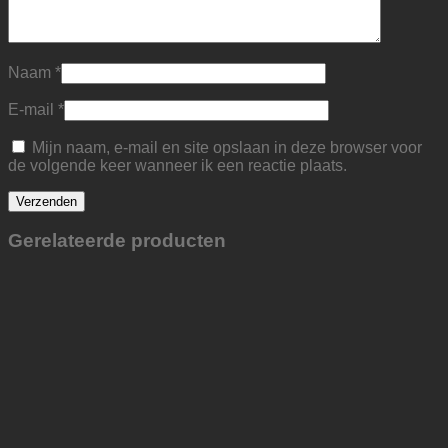
Naam
*
E-mail
*
Mijn naam, e-mail en site opslaan in deze browser voor
de volgende keer wanneer ik een reactie plaats.
Gerelateerde producten