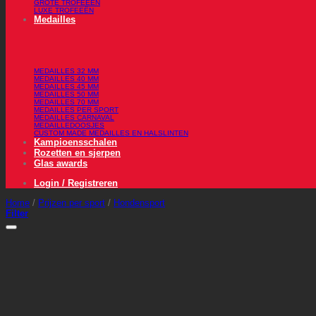
GROTE TROFEEËN
LUXE TROFEEËN
Medailles
MEDAILLES 32 MM
MEDAILLES 40 MM
MEDAILLES 45 MM
MEDAILLES 50 MM
MEDAILLES 70 MM
MEDAILLES PER SPORT
MEDAILLES CARNAVAL
MEDAILLEDOOSJES
CUSTOM MADE MEDAILLES EN HALSLINTEN
Kampioensschalen
Rozetten en sjerpen
Glas awards
Login / Registreren
Home
/
Prijzen per sport
/
Hondensport
Filter