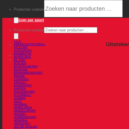
Producten zoeken
Prijzen per sport
Producten zoeken
1-2-3
AMERICAN FOOTBALL
ATLETIEK
AUTOSPORT
BADMINTON
BASKETBAL
BILJART
BOKSEN
BOOGSCHIETEN
BOWLING
BRANDWEERSPORT
BRIDGE
CARNAVAL
CRICKET
DANSSPORT
DARTEN
DUIVENSPORT
FLOORBALL
GAMING
GOLF
HANDBAL
HARDLOPEN
HENGELSPORT
HOCKEY
HONDENSPORT
HONKBAL
IJSHOCKEY
JEU DE BOULES