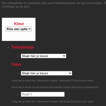
Een betaalbare en sportieve prijs voor hondensporters en hun viervoeters. D
zichtbaar op de prijs.
Kleur
Tekstplaatje
Tekst
Voeg hier je tekst toe. Maximaal 4 regels. Maximaal 25 tekens per regel.
Deze tekst wordt op een gouden tekstplaatje toegevoegd aan je product(en).
Voeg hier je tekst toe. Maximaal 4 regels. Maximaal 25 tekens per regel.