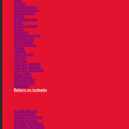
JUDO
KARTEN
KINDERPRIJZEN
KONINGSSPELEN
MOTORCROSS
MUZIEK
PAARDENSPORT
PADEL
POEDELPRIJZEN
RUGBY
SCHAKEN
SCHEIDSRECHTER
SINTERKLAAS
TAFELTENNIS
TAFELVOETBAL
TENNIS
TURNEN
VECHTSPORT
VICTORY
VOETBAL
VOETBAL KEEPER
VOETBAL MANNEN
VOETBAL VROUWEN
VOLLEYBAL
WERELDBOL
WIELERSPORT
WINTERSPORT
ZWEMMEN
Bekers en trofeeën
KLEINE BEKERS
SPORTBEKERS
TOERNOOI BEKERS
WISSELBEKERS
GOUDEN TROFEEËN
ZILVEREN TROFEEËN