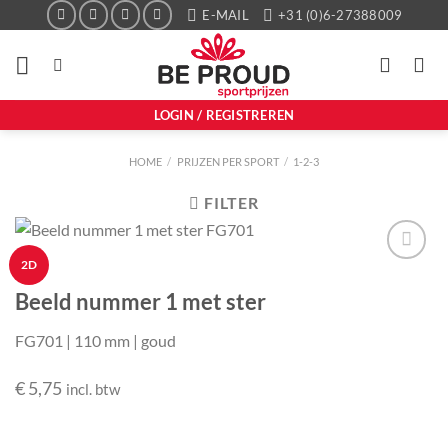
Ga
E-MAIL
+31 (0)6-27388009
naar
inhoud
LOGIN / REGISTREREN
HOME
/
PRIJZEN PER SPORT
/
1-2-3
FILTER
2D
Aan mijn
favorieten
Beeld nummer 1 met ster
toevoegen
FG701 | 110 mm | goud
€
5,75
incl. btw